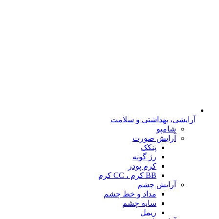
آرایشی، بهداشتی و سلامت
شامپو
آرایش صورت
پنکک
رژ گونه
کرم پودر
BB کرم ، CC کرم
آرایش چشم
مداد و خط چشم
سایه چشم
ریمل