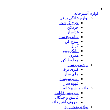
لوازم آشپزخانه
لوازم خانگی برقی
چرخ گوشت
خردکن
غذاساز
ساندویچ ساز
سرخ کن
گریل
مایکروویو
همزن
مخلوط کن
نوشیدنی ساز
کتری برقی
چای ساز
اسپرسوساز
قهوه ساز
خانه و آشپزخانه
سرویس قابلمه
قاشق و چنگال
ظروف آشپزخانه
لوازم پخت و پز