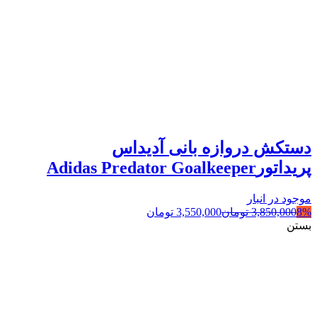
دستکش دروازه بانی آدیداس
پریداتورAdidas Predator Goalkeeper
موجود در انبار
8%
3,850,000
تومان
3,550,000
تومان
بستن