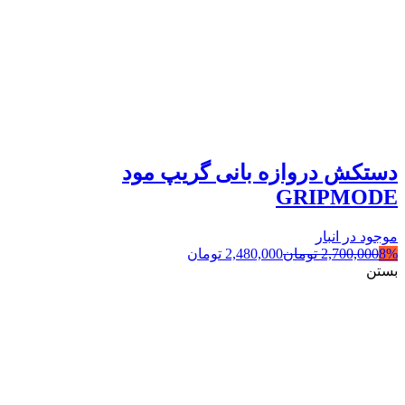
دستکش دروازه بانی گریپ مود
GRIPMODE
موجود در انبار
8%
2,700,000
تومان
2,480,000
تومان
بستن