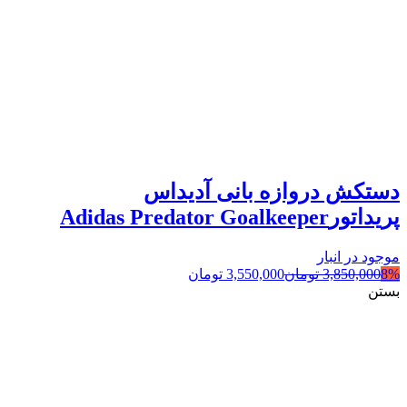
دستکش دروازه بانی آدیداس
پریداتورAdidas Predator Goalkeeper
موجود در انبار
8%
3,850,000
تومان
3,550,000
تومان
بستن