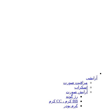
آرایشی
مراقبت صورت
اسکراب
آرایش صورت
رژ گونه
BB کرم ، CC کرم
کرم پودر