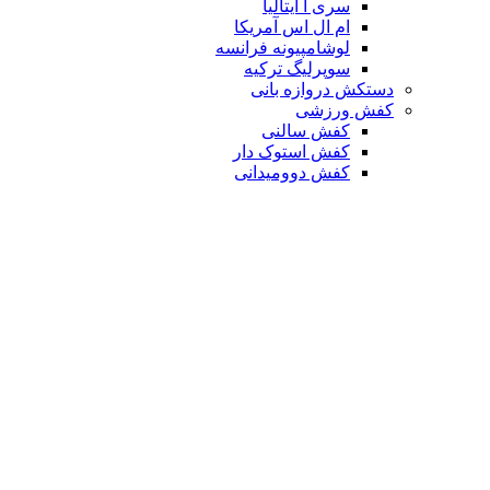
سری آ ایتالیا
ام ال اس آمریکا
لوشامپیونه فرانسه
سوپرلیگ ترکیه
دستکش دروازه بانی
کفش ورزشی
کفش سالنی
کفش استوک دار
کفش دوومیدانی