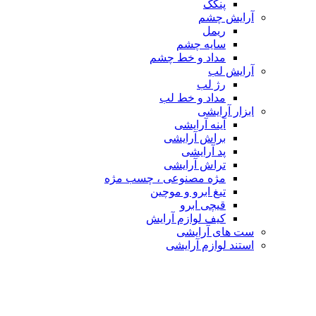
پنکک
آرایش چشم
ریمل
سایه چشم
مداد و خط چشم
آرایش لب
رژ لب
مداد و خط لب
ابزار آرایشی
آینه آرایشی
براش آرایشی
پد آرایشی
تراش آرایشی
مژه مصنوعی ، چسب مژه
تیغ ابرو و موچین
قیچی ابرو
کیف لوازم آرایش
ست های آرایشی
استند لوازم آرایشی