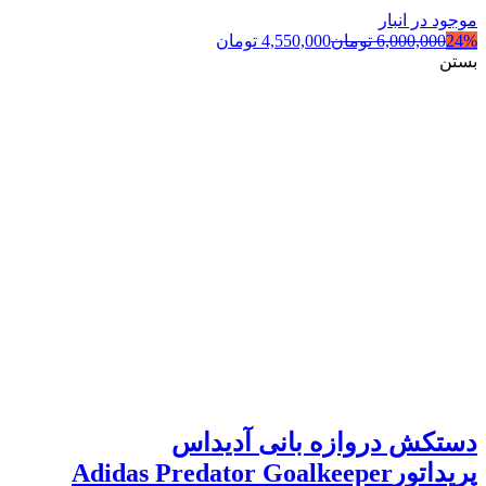
موجود در انبار
24%
6,000,000
تومان
4,550,000
تومان
بستن
دستکش دروازه بانی آدیداس
پریداتورAdidas Predator Goalkeeper