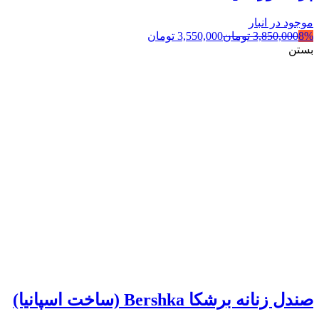
موجود در انبار
8%
3,850,000
تومان
3,550,000
تومان
بستن
صندل زنانه برشکا Bershka (ساخت اسپانیا)