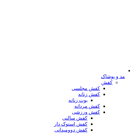
مد و پوشاک
کفش
کفش مجلسی
کفش زنانه
بوت زنانه
کفش مردانه
کفش ورزشی
کفش سالنی
کفش استوک دار
کفش دوومیدانی