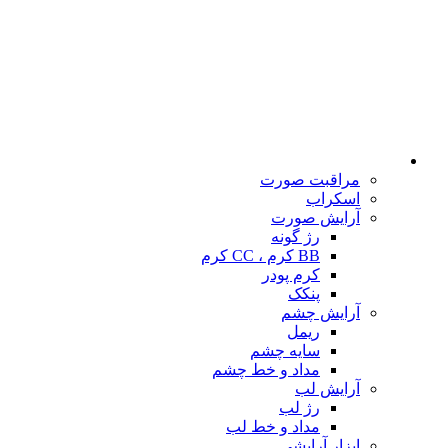
مراقبت صورت
اسکراب
آرایش صورت
رژ گونه
BB کرم ، CC کرم
کرم پودر
پنکک
آرایش چشم
ریمل
سایه چشم
مداد و خط چشم
آرایش لب
رژ لب
مداد و خط لب
ابزار آرایشی