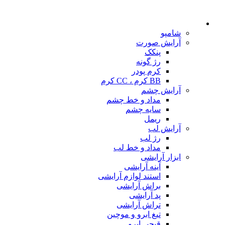
شامپو
آرایش صورت
پنکک
رژ گونه
کرم پودر
BB کرم ، CC کرم
آرایش چشم
مداد و خط چشم
سایه چشم
ریمل
آرایش لب
رژ لب
مداد و خط لب
ابزار آرایشی
آینه آرایشی
استند لوازم آرایشی
براش آرایشی
پد آرایشی
تراش آرایشی
تیغ ابرو و موچین
قیچی ابرو