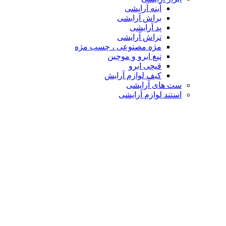
آینه آرایشی
براش آرایشی
پد آرایشی
تراش آرایشی
مژه مصنوعی ، چسب مژه
تیغ ابرو و موچین
قیچی ابرو
کیف لوازم آرایش
ست های آرایشی
استند لوازم آرایشی