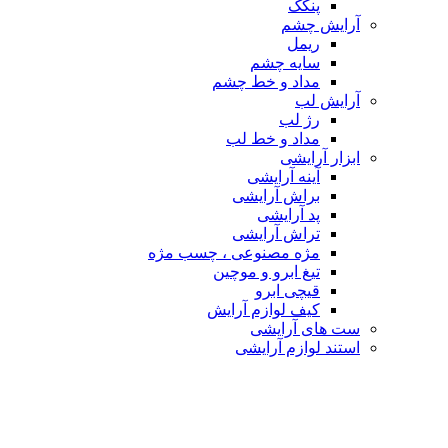
پنکک
آرایش چشم
ریمل
سایه چشم
مداد و خط چشم
آرایش لب
رژ لب
مداد و خط لب
ابزار آرایشی
آینه آرایشی
براش آرایشی
پد آرایشی
تراش آرایشی
مژه مصنوعی ، چسب مژه
تیغ ابرو و موچین
قیچی ابرو
کیف لوازم آرایش
ست های آرایشی
استند لوازم آرایشی