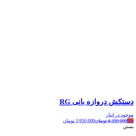
دستکش دروازه بانی RG
موجود در انبار
9%
4,350,000
تومان
3,950,000
تومان
بستن