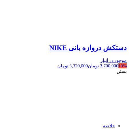
دستکش دروازه بانی NIKE
موجود در انبار
10%
3,700,000
تومان
3,320,000
تومان
بستن
خلاصه