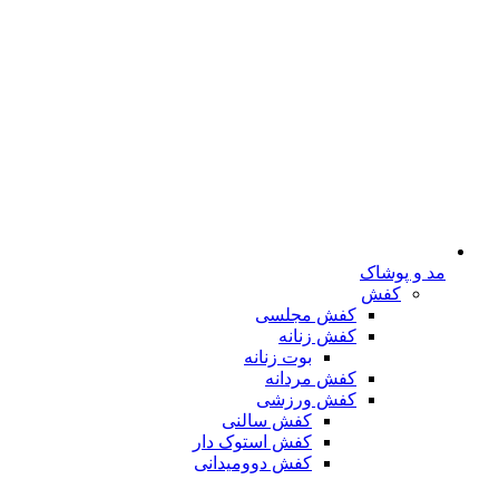
مد و پوشاک
کفش
کفش مجلسی
کفش زنانه
بوت زنانه
کفش مردانه
کفش ورزشی
کفش سالنی
کفش استوک دار
کفش دوومیدانی