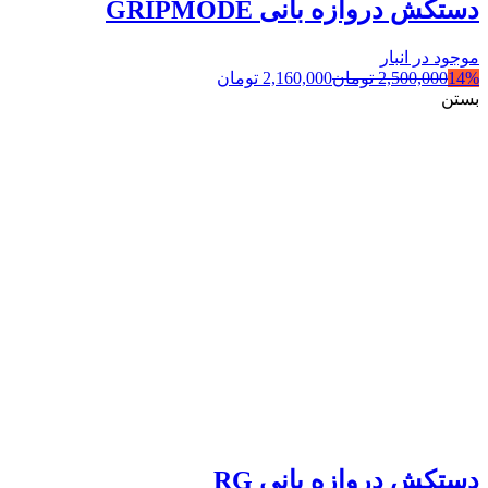
دستکش دروازه بانی GRIPMODE
موجود در انبار
14%
2,500,000
تومان
2,160,000
تومان
بستن
دستکش دروازه بانی RG