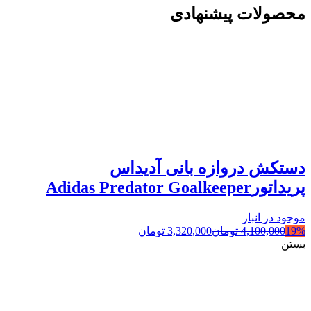
محصولات پیشنهادی
دستکش دروازه بانی آدیداس
پریداتورAdidas Predator Goalkeeper
موجود در انبار
19%
4,100,000
تومان
3,320,000
تومان
بستن