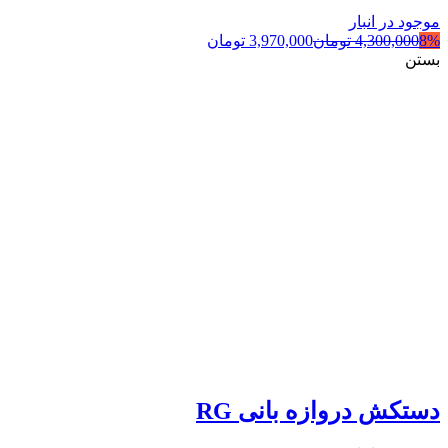
موجود در انبار
8%
4,300,000
تومان
3,970,000
تومان
بستن
دستکش دروازه بانی RG