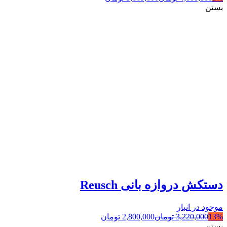
بستن
دستکش دروازه بانی Reusch
موجود در انبار
13%
3,220,000
تومان
2,800,000
تومان
بستن