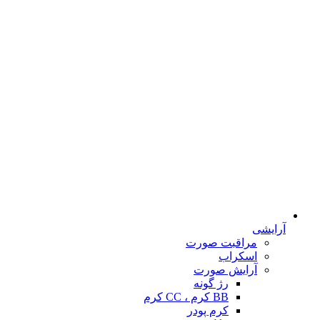
آرایشی
مراقبت صورت
اسکراب
آرایش صورت
رژ گونه
BB کرم ، CC کرم
کرم پودر