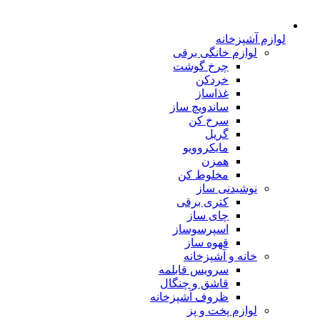
لوازم آشپزخانه
لوازم خانگی برقی
چرخ گوشت
خردکن
غذاساز
ساندویچ ساز
سرخ کن
گریل
مایکروویو
همزن
مخلوط کن
نوشیدنی ساز
کتری برقی
چای ساز
اسپرسوساز
قهوه ساز
خانه و آشپزخانه
سرویس قابلمه
قاشق و چنگال
ظروف آشپزخانه
لوازم پخت و پز