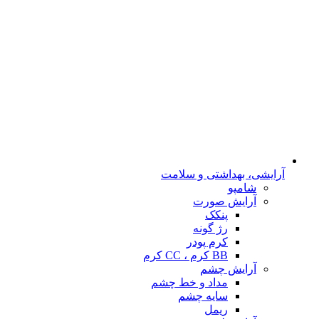
آرایشی، بهداشتی و سلامت
شامپو
آرایش صورت
پنکک
رژ گونه
کرم پودر
BB کرم ، CC کرم
آرایش چشم
مداد و خط چشم
سایه چشم
ریمل