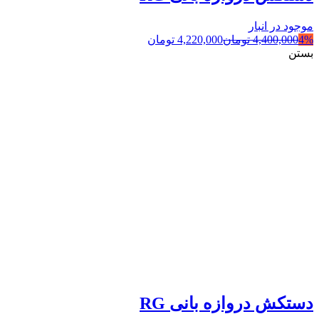
موجود در انبار
4%
4,400,000
تومان
4,220,000
تومان
بستن
دستکش دروازه بانی RG