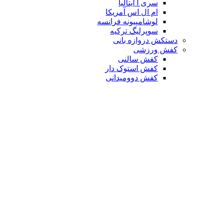
سری آ ایتالیا
ام ال اس آمریکا
لوشامپیونه فرانسه
سوپرلیگ ترکیه
دستکش دروازه بانی
کفش ورزشی
کفش سالنی
کفش استوک دار
کفش دوومیدانی