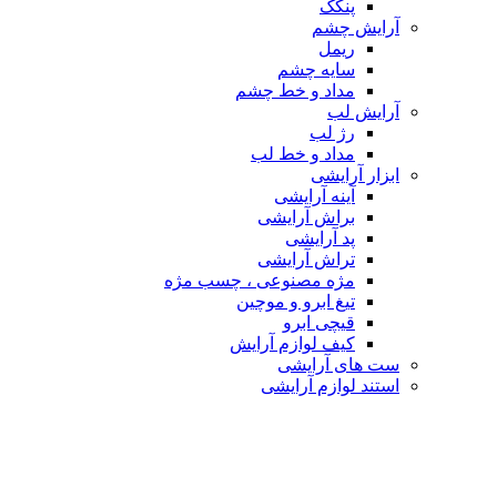
پنکک
آرایش چشم
ریمل
سایه چشم
مداد و خط چشم
آرایش لب
رژ لب
مداد و خط لب
ابزار آرایشی
آینه آرایشی
براش آرایشی
پد آرایشی
تراش آرایشی
مژه مصنوعی ، چسب مژه
تیغ ابرو و موچین
قیچی ابرو
کیف لوازم آرایش
ست های آرایشی
استند لوازم آرایشی