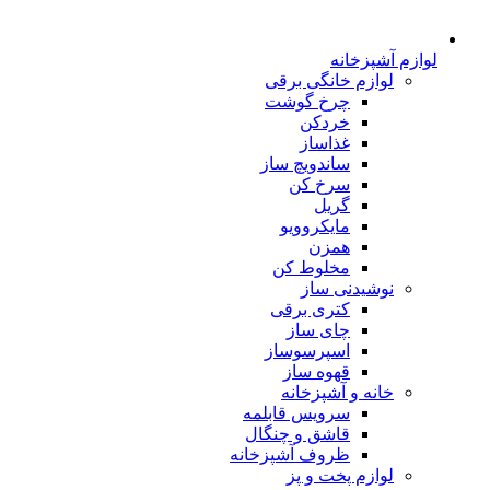
لوازم آشپزخانه
لوازم خانگی برقی
چرخ گوشت
خردکن
غذاساز
ساندویچ ساز
سرخ کن
گریل
مایکروویو
همزن
مخلوط کن
نوشیدنی ساز
کتری برقی
چای ساز
اسپرسوساز
قهوه ساز
خانه و آشپزخانه
سرویس قابلمه
قاشق و چنگال
ظروف آشپزخانه
لوازم پخت و پز