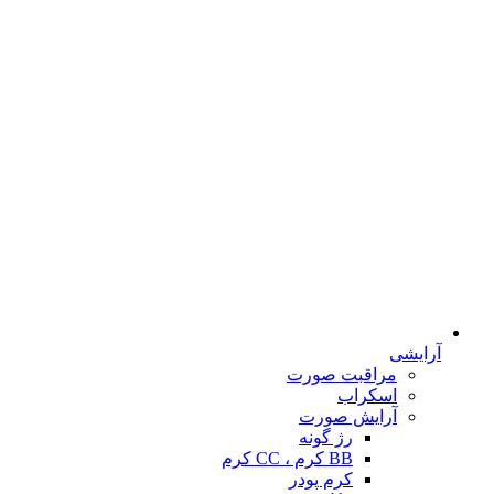
آرایشی
مراقبت صورت
اسکراب
آرایش صورت
رژ گونه
BB کرم ، CC کرم
کرم پودر