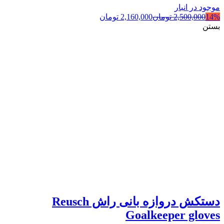
موجود در انبار
14%
2,500,000
تومان
2,160,000
تومان
بستن
دستکش دروازه بانی راش Reusch
Goalkeeper gloves