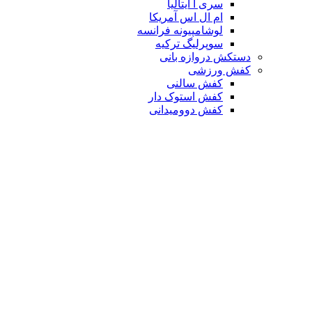
سری آ ایتالیا
ام ال اس آمریکا
لوشامپیونه فرانسه
سوپرلیگ ترکیه
دستکش دروازه بانی
کفش ورزشی
کفش سالنی
کفش استوک دار
کفش دوومیدانی