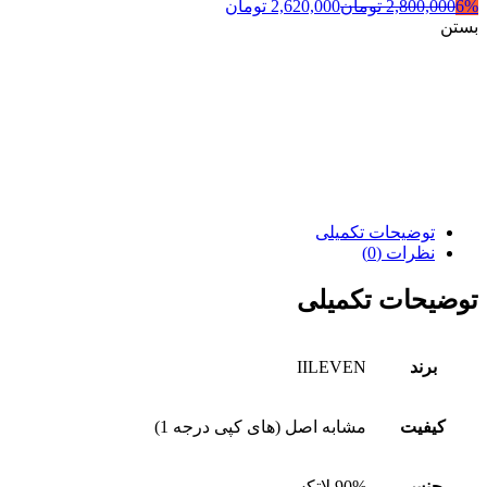
6%
2,800,000
تومان
2,620,000
تومان
بستن
توضیحات تکمیلی
نظرات (0)
توضیحات تکمیلی
برند
IILEVEN
کیفیت
مشابه اصل (های کپی درجه 1)
جنس
90% لاتکس