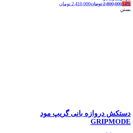
14%
2,800,000
تومان
2,410,000
تومان
بستن
دستکش دروازه بانی گریپ مود
GRIPMODE