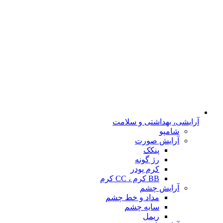
آرایشی، بهداشتی و سلامت
شامپو
آرایش صورت
پنکک
رژ گونه
کرم پودر
BB کرم ، CC کرم
آرایش چشم
مداد و خط چشم
سایه چشم
ریمل