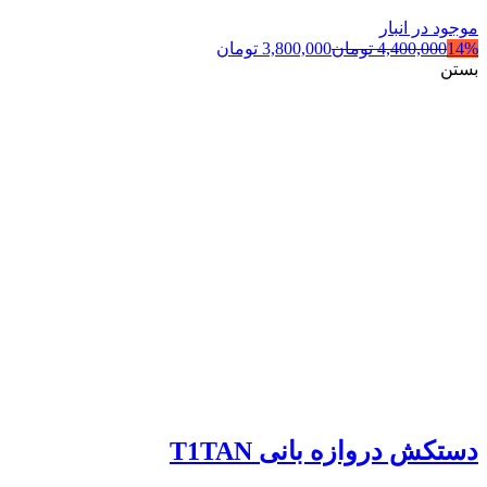
موجود در انبار
14%
4,400,000
تومان
3,800,000
تومان
بستن
دستکش دروازه بانی T1TAN