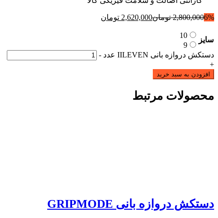
گارانتی اصالت و سلامت فیزیکی کالا
6%
2,800,000
تومان
2,620,000
تومان
10
سایز
9
دستکش دروازه بانی IILEVEN عدد
-
+
افزودن به سبد خرید
محصولات مرتبط
دستکش دروازه بانی GRIPMODE