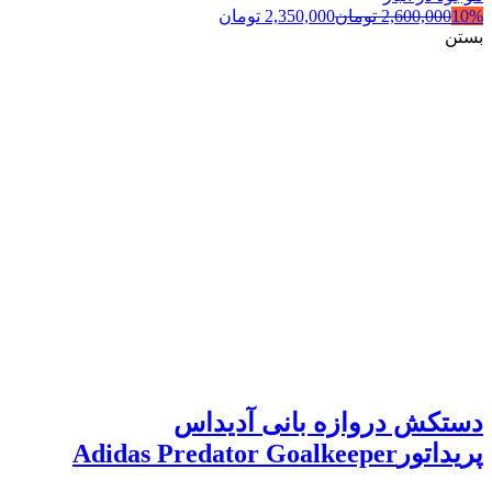
10%
2,600,000
تومان
2,350,000
تومان
بستن
دستکش دروازه بانی آدیداس
پریداتورAdidas Predator Goalkeeper