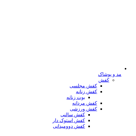
مد و پوشاک
کفش
کفش مجلسی
کفش زنانه
بوت زنانه
کفش مردانه
کفش ورزشی
کفش سالنی
کفش استوک دار
کفش دوومیدانی