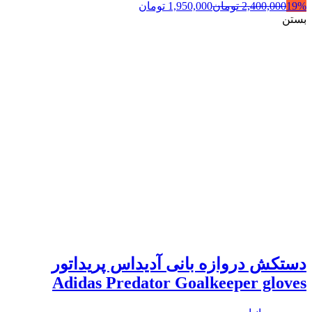
19%
2,400,000
تومان
1,950,000
تومان
بستن
دستکش دروازه بانی آدیداس پریداتور
Adidas Predator Goalkeeper gloves