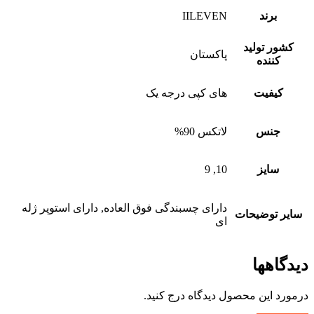
برند
IILEVEN
کشور تولید
پاکستان
کننده
کیفیت
های کپی درجه یک
جنس
لاتکس 90%
سایز
10, 9
دارای چسبندگی فوق العاده, دارای استوپر ژله
سایر توضیحات
ای
دیدگاهها
درمورد این محصول دیدگاه درج کنید.