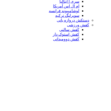
سری آ ایتالیا
ام ال اس آمریکا
لوشامپیونه فرانسه
سوپرلیگ ترکیه
دستکش دروازه بانی
کفش ورزشی
کفش سالنی
کفش استوک دار
کفش دوومیدانی