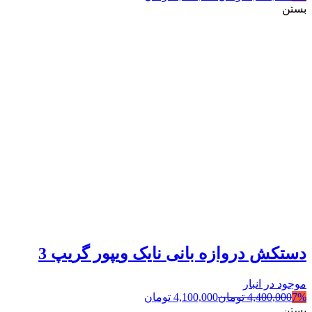
بستن
دستکش دروازه بانی نایک ویپور گریپ 3
موجود در انبار
7%
4,400,000
تومان
4,100,000
تومان
بستن