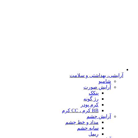
آرایشی، بهداشتی و سلامت
شامپو
آرایش صورت
پنکک
رژ گونه
کرم پودر
BB کرم ، CC کرم
آرایش چشم
مداد و خط چشم
سایه چشم
ریمل