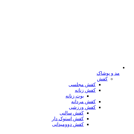
مد و پوشاک
کفش
کفش مجلسی
کفش زنانه
بوت زنانه
کفش مردانه
کفش ورزشی
کفش سالنی
کفش استوک دار
کفش دوومیدانی