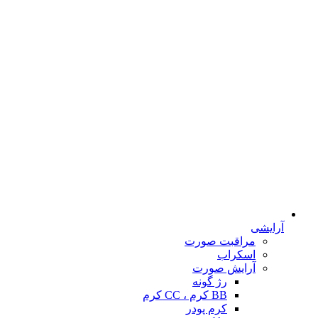
آرایشی
مراقبت صورت
اسکراب
آرایش صورت
رژ گونه
BB کرم ، CC کرم
کرم پودر