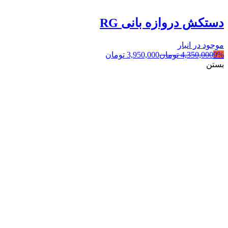
دستکش دروازه بانی RG
موجود در انبار
9%
4,350,000
تومان
3,950,000
تومان
بستن