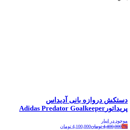
دستکش دروازه بانی آدیداس
پریداتورAdidas Predator Goalkeeper
موجود در انبار
7%
4,400,000
تومان
4,100,000
تومان