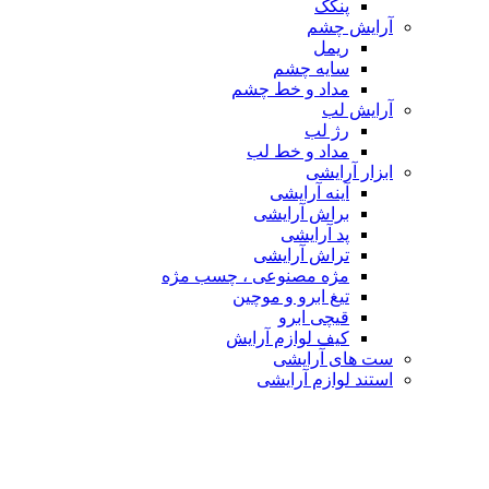
پنکک
آرایش چشم
ریمل
سایه چشم
مداد و خط چشم
آرایش لب
رژ لب
مداد و خط لب
ابزار آرایشی
آینه آرایشی
براش آرایشی
پد آرایشی
تراش آرایشی
مژه مصنوعی ، چسب مژه
تیغ ابرو و موچین
قیچی ابرو
کیف لوازم آرایش
ست های آرایشی
استند لوازم آرایشی