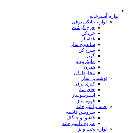
لوازم آشپزخانه
لوازم خانگی برقی
چرخ گوشت
خردکن
غذاساز
ساندویچ ساز
سرخ کن
گریل
مایکروویو
همزن
مخلوط کن
نوشیدنی ساز
کتری برقی
چای ساز
اسپرسوساز
قهوه ساز
خانه و آشپزخانه
سرویس قابلمه
قاشق و چنگال
ظروف آشپزخانه
لوازم پخت و پز