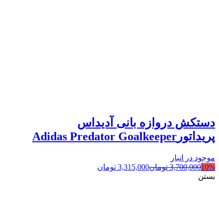
دستکش دروازه بانی آدیداس
پریداتورAdidas Predator Goalkeeper
موجود در انبار
10%
3,700,000
تومان
3,315,000
تومان
بستن