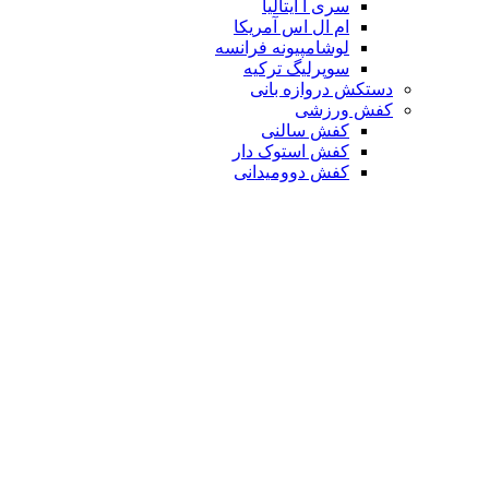
سری آ ایتالیا
ام ال اس آمریکا
لوشامپیونه فرانسه
سوپرلیگ ترکیه
دستکش دروازه بانی
کفش ورزشی
کفش سالنی
کفش استوک دار
کفش دوومیدانی