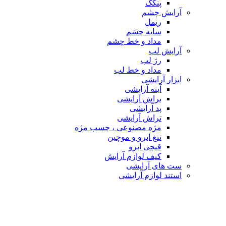
پنکک
آرایش چشم
ریمل
سایه چشم
مداد و خط چشم
آرایش لب
رژ لب
مداد و خط لب
ابزار آرایشی
آینه آرایشی
براش آرایشی
پد آرایشی
تراش آرایشی
مژه مصنوعی ، چسب مژه
تیغ ابرو و موچین
قیچی ابرو
کیف لوازم آرایش
ست های آرایشی
استند لوازم آرایشی