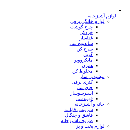
لوازم آشپزخانه
لوازم خانگی برقی
چرخ گوشت
خردکن
غذاساز
ساندویچ ساز
سرخ کن
گریل
مایکروویو
همزن
مخلوط کن
نوشیدنی ساز
کتری برقی
چای ساز
اسپرسوساز
قهوه ساز
خانه و آشپزخانه
سرویس قابلمه
قاشق و چنگال
ظروف آشپزخانه
لوازم پخت و پز