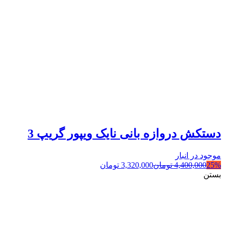
دستکش دروازه بانی نایک ویپور گریپ 3
موجود در انبار
25%
4,400,000
تومان
3,320,000
تومان
بستن