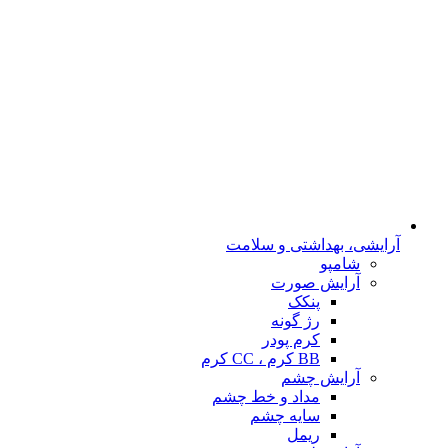
آرایشی، بهداشتی و سلامت
شامپو
آرایش صورت
پنکک
رژ گونه
کرم پودر
BB کرم ، CC کرم
آرایش چشم
مداد و خط چشم
سایه چشم
ریمل