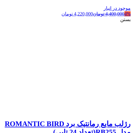
موجود در انبار
4%
4,400,000
تومان
4,220,000
تومان
بستن
رژلب مایع رمانتیک برد ROMANTIC BIRD
مدل RB255(تعداد 24 تایی)