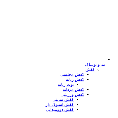
مد و پوشاک
کفش
کفش مجلسی
کفش زنانه
بوت زنانه
کفش مردانه
کفش ورزشی
کفش سالنی
کفش استوک دار
کفش دوومیدانی