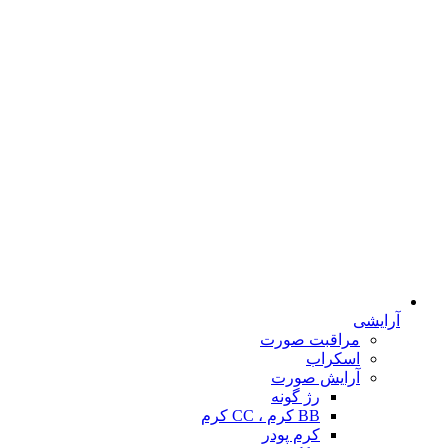
آرایشی
مراقبت صورت
اسکراب
آرایش صورت
رژ گونه
BB کرم ، CC کرم
کرم پودر