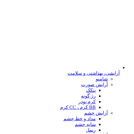
آرایشی، بهداشتی و سلامت
شامپو
آرایش صورت
پنکک
رژ گونه
کرم پودر
BB کرم ، CC کرم
آرایش چشم
مداد و خط چشم
سایه چشم
ریمل