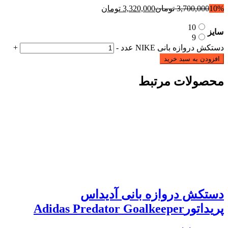
10%
3,700,000
تومان
3,320,000
تومان
10
سایز
9
دستکش دروازه بانی NIKE عدد
-
+
افزودن به سبد خرید
محصولات مرتبط
دستکش دروازه بانی آدیداس
پریداتورAdidas Predator Goalkeeper