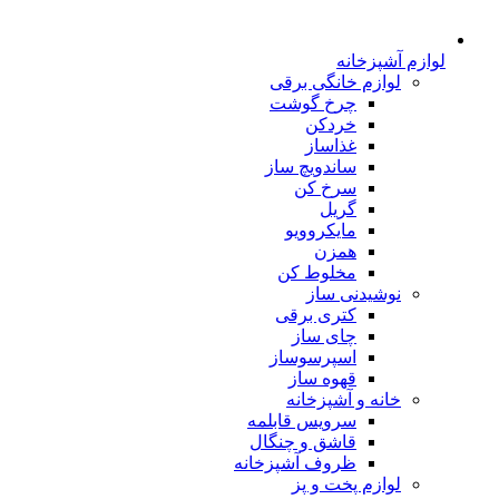
لوازم آشپزخانه
لوازم خانگی برقی
چرخ گوشت
خردکن
غذاساز
ساندویچ ساز
سرخ کن
گریل
مایکروویو
همزن
مخلوط کن
نوشیدنی ساز
کتری برقی
چای ساز
اسپرسوساز
قهوه ساز
خانه و آشپزخانه
سرویس قابلمه
قاشق و چنگال
ظروف آشپزخانه
لوازم پخت و پز