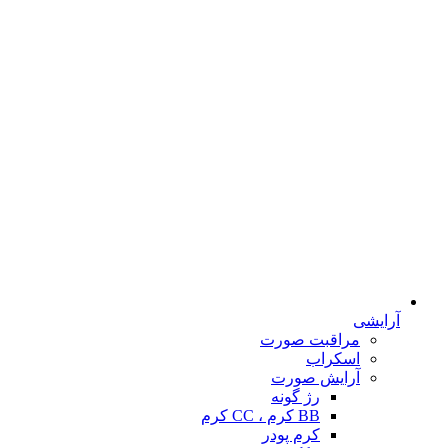
آرایشی
مراقبت صورت
اسکراب
آرایش صورت
رژ گونه
BB کرم ، CC کرم
کرم پودر