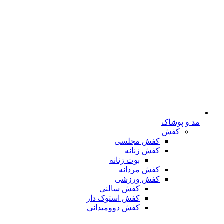
مد و پوشاک
کفش
کفش مجلسی
کفش زنانه
بوت زنانه
کفش مردانه
کفش ورزشی
کفش سالنی
کفش استوک دار
کفش دوومیدانی