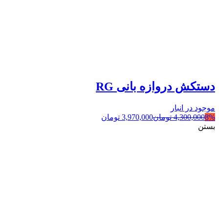
دستکش دروازه بانی RG
موجود در انبار
8%
4,300,000
تومان
3,970,000
تومان
بستن