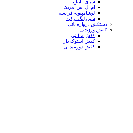
سری آ ایتالیا
ام ال اس آمریکا
لوشامپیونه فرانسه
سوپرلیگ ترکیه
دستکش دروازه بانی
کفش ورزشی
کفش سالنی
کفش استوک دار
کفش دوومیدانی