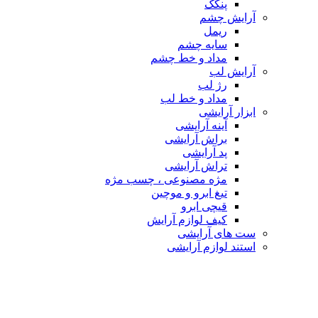
پنکک
آرایش چشم
ریمل
سایه چشم
مداد و خط چشم
آرایش لب
رژ لب
مداد و خط لب
ابزار آرایشی
آینه آرایشی
براش آرایشی
پد آرایشی
تراش آرایشی
مژه مصنوعی ، چسب مژه
تیغ ابرو و موچین
قیچی ابرو
کیف لوازم آرایش
ست های آرایشی
استند لوازم آرایشی