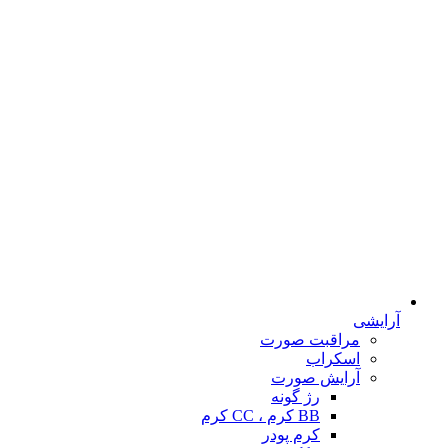
آرایشی
مراقبت صورت
اسکراب
آرایش صورت
رژ گونه
BB کرم ، CC کرم
کرم پودر