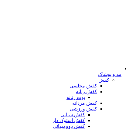
مد و پوشاک
کفش
کفش مجلسی
کفش زنانه
بوت زنانه
کفش مردانه
کفش ورزشی
کفش سالنی
کفش استوک دار
کفش دوومیدانی