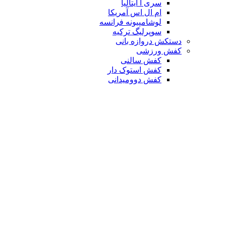
سری آ ایتالیا
ام ال اس آمریکا
لوشامپیونه فرانسه
سوپرلیگ ترکیه
دستکش دروازه بانی
کفش ورزشی
کفش سالنی
کفش استوک دار
کفش دوومیدانی