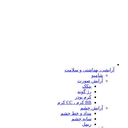
آرایشی، بهداشتی و سلامت
شامپو
آرایش صورت
پنکک
رژ گونه
کرم پودر
BB کرم ، CC کرم
آرایش چشم
مداد و خط چشم
سایه چشم
ریمل