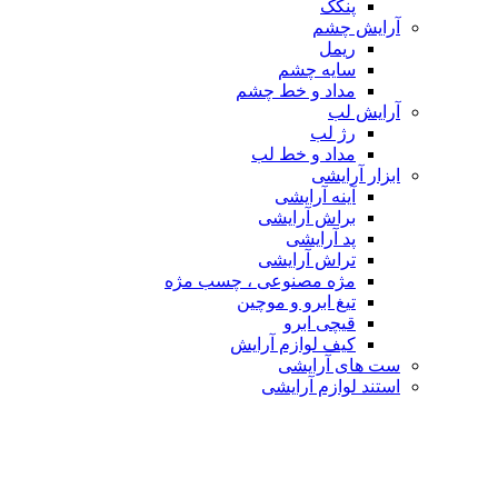
پنکک
آرایش چشم
ریمل
سایه چشم
مداد و خط چشم
آرایش لب
رژ لب
مداد و خط لب
ابزار آرایشی
آینه آرایشی
براش آرایشی
پد آرایشی
تراش آرایشی
مژه مصنوعی ، چسب مژه
تیغ ابرو و موچین
قیچی ابرو
کیف لوازم آرایش
ست های آرایشی
استند لوازم آرایشی