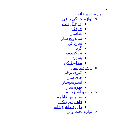
لوازم آشپزخانه
لوازم خانگی برقی
چرخ گوشت
خردکن
غذاساز
ساندویچ ساز
سرخ کن
گریل
مایکروویو
همزن
مخلوط کن
نوشیدنی ساز
کتری برقی
چای ساز
اسپرسوساز
قهوه ساز
خانه و آشپزخانه
سرویس قابلمه
قاشق و چنگال
ظروف آشپزخانه
لوازم پخت و پز