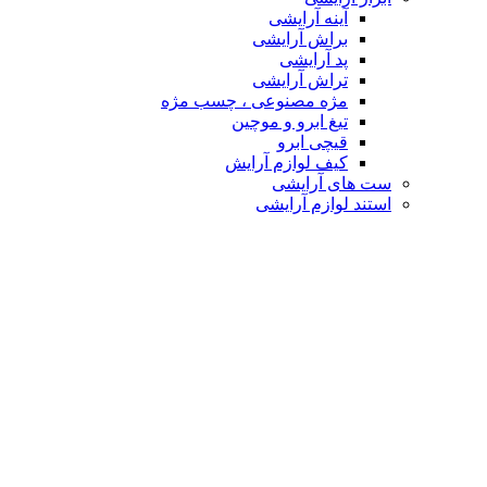
آینه آرایشی
براش آرایشی
پد آرایشی
تراش آرایشی
مژه مصنوعی ، چسب مژه
تیغ ابرو و موچین
قیچی ابرو
کیف لوازم آرایش
ست های آرایشی
استند لوازم آرایشی