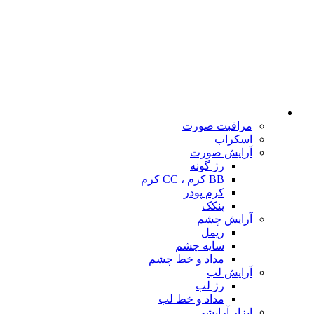
مراقبت صورت
اسکراب
آرایش صورت
رژ گونه
BB کرم ، CC کرم
کرم پودر
پنکک
آرایش چشم
ریمل
سایه چشم
مداد و خط چشم
آرایش لب
رژ لب
مداد و خط لب
ابزار آرایشی