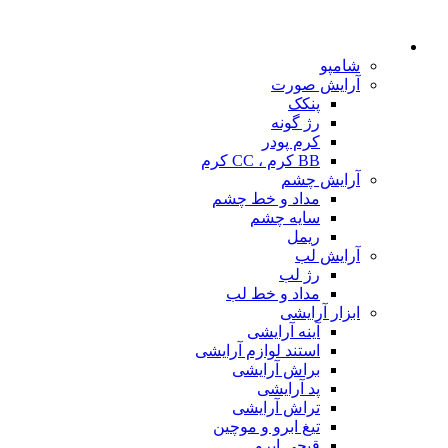
شامپو
آرایش صورت
پنکک
رژ گونه
کرم پودر
BB کرم ، CC کرم
آرایش چشم
مداد و خط چشم
سایه چشم
ریمل
آرایش لب
رژ لب
مداد و خط لب
ابزار آرایشی
آینه آرایشی
استند لوازم آرایشی
براش آرایشی
پد آرایشی
تراش آرایشی
تیغ ابرو و موچین
قیچی ابرو