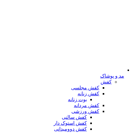
مد و پوشاک
کفش
کفش مجلسی
کفش زنانه
بوت زنانه
کفش مردانه
کفش ورزشی
کفش سالنی
کفش استوک دار
کفش دوومیدانی