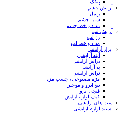
پنکک
آرایش چشم
ریمل
سایه چشم
مداد و خط چشم
آرایش لب
رژ لب
مداد و خط لب
ابزار آرایشی
آینه آرایشی
براش آرایشی
پد آرایشی
تراش آرایشی
مژه مصنوعی ، چسب مژه
تیغ ابرو و موچین
قیچی ابرو
کیف لوازم آرایش
ست های آرایشی
استند لوازم آرایشی