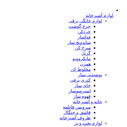
لوازم آشپزخانه
لوازم خانگی برقی
چرخ گوشت
خردکن
غذاساز
ساندویچ ساز
سرخ کن
گریل
مایکروویو
همزن
مخلوط کن
نوشیدنی ساز
کتری برقی
چای ساز
اسپرسوساز
قهوه ساز
خانه و آشپزخانه
سرویس قابلمه
قاشق و چنگال
ظروف آشپزخانه
لوازم پخت و پز