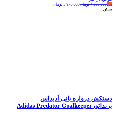
8%
4,300,000
تومان
3,970,000
تومان
بستن
دستکش دروازه بانی آدیداس
پریداتورAdidas Predator Goalkeeper