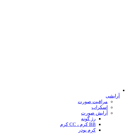
آرایشی
مراقبت صورت
اسکراب
آرایش صورت
رژ گونه
BB کرم ، CC کرم
کرم پودر