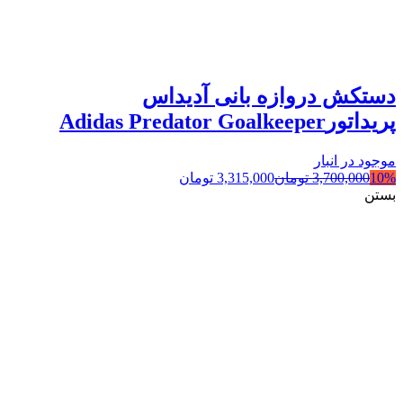
دستکش دروازه بانی آدیداس
پریداتورAdidas Predator Goalkeeper
موجود در انبار
10%
3,700,000
تومان
3,315,000
تومان
بستن