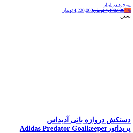
موجود در انبار
4%
4,400,000
تومان
4,220,000
تومان
بستن
دستکش دروازه بانی آدیداس
پریداتورAdidas Predator Goalkeeper