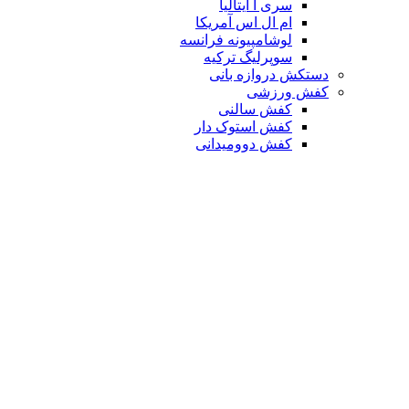
سری آ ایتالیا
ام ال اس آمریکا
لوشامپیونه فرانسه
سوپرلیگ ترکیه
دستکش دروازه بانی
کفش ورزشی
کفش سالنی
کفش استوک دار
کفش دوومیدانی