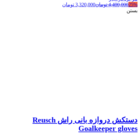
25%
4,400,000
تومان
3,320,000
تومان
بستن
دستکش دروازه بانی راش Reusch
Goalkeeper gloves