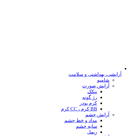
آرایشی، بهداشتی و سلامت
شامپو
آرایش صورت
پنکک
رژ گونه
کرم پودر
BB کرم ، CC کرم
آرایش چشم
مداد و خط چشم
سایه چشم
ریمل