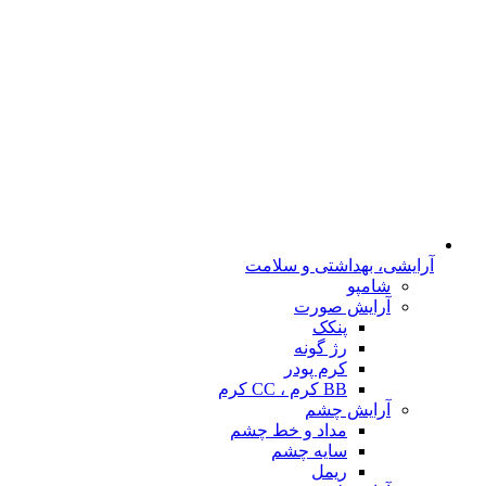
آرایشی، بهداشتی و سلامت
شامپو
آرایش صورت
پنکک
رژ گونه
کرم پودر
BB کرم ، CC کرم
آرایش چشم
مداد و خط چشم
سایه چشم
ریمل