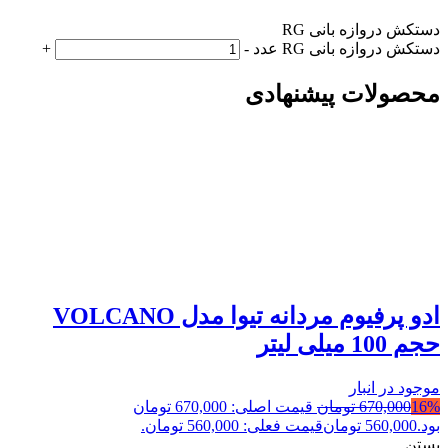
دستکش دروازه بانی RG
دستکش دروازه بانی RG عدد
-
+
محصولات پیشنهادی
ادو پرفیوم مردانه تیوا مدل VOLCANO
حجم 100 میلی لیتر
موجود در انبار
16%
670,000
تومان
قیمت اصلی: 670,000 تومان
بود.
560,000
تومان
قیمت فعلی: 560,000 تومان.
بستن