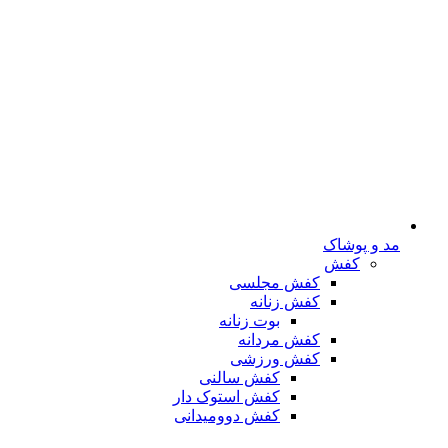
مد و پوشاک
کفش
کفش مجلسی
کفش زنانه
بوت زنانه
کفش مردانه
کفش ورزشی
کفش سالنی
کفش استوک دار
کفش دوومیدانی