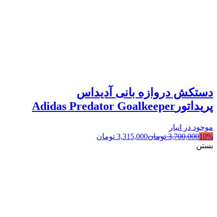
دستکش دروازه بانی آدیداس
پریداتورAdidas Predator Goalkeeper
موجود در انبار
10%
3,700,000
تومان
3,315,000
تومان
بستن