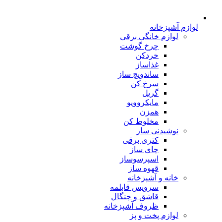
لوازم آشپزخانه
لوازم خانگی برقی
چرخ گوشت
خردکن
غذاساز
ساندویچ ساز
سرخ کن
گریل
مایکروویو
همزن
مخلوط کن
نوشیدنی ساز
کتری برقی
چای ساز
اسپرسوساز
قهوه ساز
خانه و آشپزخانه
سرویس قابلمه
قاشق و چنگال
ظروف آشپزخانه
لوازم پخت و پز