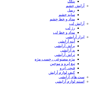
پنکک
آرایش چشم
ریمل
سایه چشم
مداد و خط چشم
آرایش لب
رژ لب
مداد و خط لب
ابزار آرایشی
آینه آرایشی
براش آرایشی
پد آرایشی
تراش آرایشی
مژه مصنوعی ، چسب مژه
تیغ ابرو و موچین
قیچی ابرو
کیف لوازم آرایش
ست های آرایشی
استند لوازم آرایشی