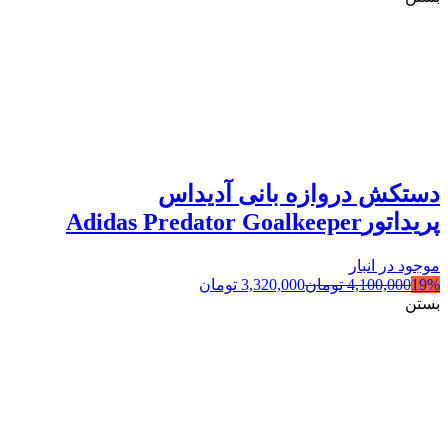
دستکش دروازه بانی آدیداس
پریداتورAdidas Predator Goalkeeper
موجود در انبار
19%
4,100,000
تومان
3,320,000
تومان
بستن