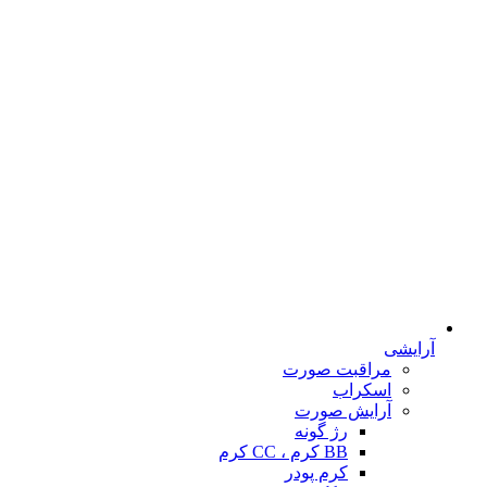
آرایشی
مراقبت صورت
اسکراب
آرایش صورت
رژ گونه
BB کرم ، CC کرم
کرم پودر