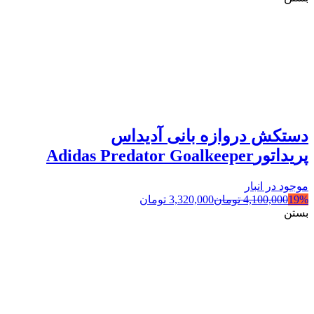
دستکش دروازه بانی آدیداس
پریداتورAdidas Predator Goalkeeper
موجود در انبار
19%
4,100,000
تومان
3,320,000
تومان
بستن