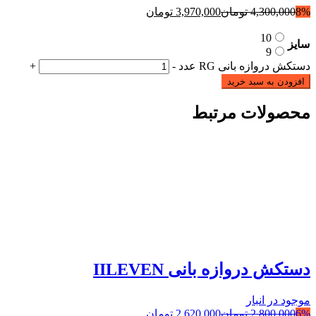
8%
4,300,000
تومان
3,970,000
تومان
10
سایز
9
دستکش دروازه بانی RG عدد
-
+
افزودن به سبد خرید
محصولات مرتبط
دستکش دروازه بانی IILEVEN
موجود در انبار
6%
2,800,000
تومان
2,620,000
تومان