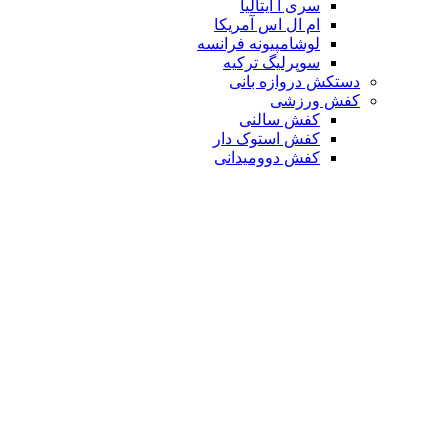
سری آ ایتالیا
ام ال اس آمریکا
لوشامپیونه فرانسه
سوپرلیگ ترکیه
دستکش دروازه بانی
کفش ورزشی
کفش سالنی
کفش استوک دار
کفش دوومیدانی