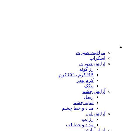
مراقبت صورت
اسکراب
آرایش صورت
رژ گونه
BB کرم ، CC کرم
کرم پودر
پنکک
آرایش چشم
ریمل
سایه چشم
مداد و خط چشم
آرایش لب
رژ لب
مداد و خط لب
ابزار آرایشی