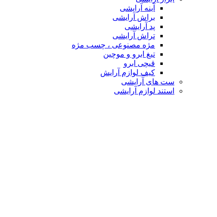
آینه آرایشی
براش آرایشی
پد آرایشی
تراش آرایشی
مژه مصنوعی ، چسب مژه
تیغ ابرو و موچین
قیچی ابرو
کیف لوازم آرایش
ست های آرایشی
استند لوازم آرایشی