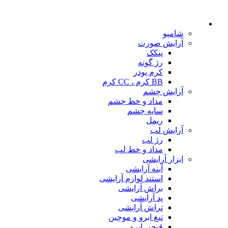
شامپو
آرایش صورت
پنکک
رژ گونه
کرم پودر
BB کرم ، CC کرم
آرایش چشم
مداد و خط چشم
سایه چشم
ریمل
آرایش لب
رژ لب
مداد و خط لب
ابزار آرایشی
آینه آرایشی
استند لوازم آرایشی
براش آرایشی
پد آرایشی
تراش آرایشی
تیغ ابرو و موچین
قیچی ابرو