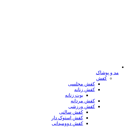
مد و پوشاک
کفش
کفش مجلسی
کفش زنانه
بوت زنانه
کفش مردانه
کفش ورزشی
کفش سالنی
کفش استوک دار
کفش دوومیدانی