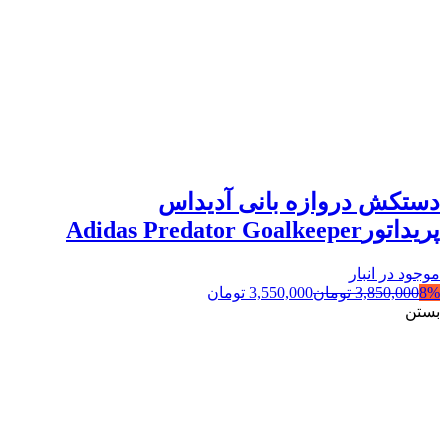
دستکش دروازه بانی آدیداس
پریداتورAdidas Predator Goalkeeper
موجود در انبار
8%
3,850,000
تومان
3,550,000
تومان
بستن