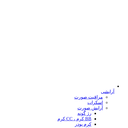
آرایشی
مراقبت صورت
اسکراب
آرایش صورت
رژ گونه
BB کرم ، CC کرم
کرم پودر