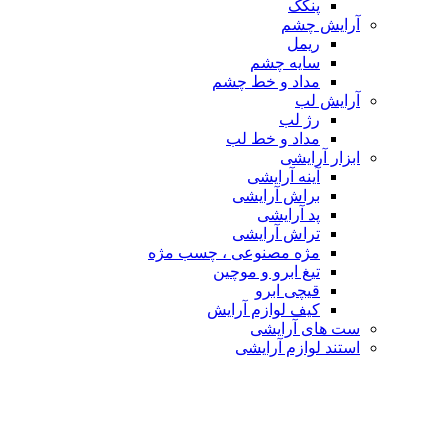
پنکک
آرایش چشم
ریمل
سایه چشم
مداد و خط چشم
آرایش لب
رژ لب
مداد و خط لب
ابزار آرایشی
آینه آرایشی
براش آرایشی
پد آرایشی
تراش آرایشی
مژه مصنوعی ، چسب مژه
تیغ ابرو و موچین
قیچی ابرو
کیف لوازم آرایش
ست های آرایشی
استند لوازم آرایشی