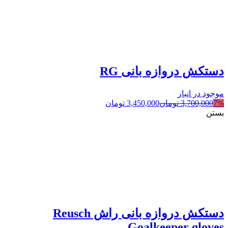
دستکش دروازه بانی RG
موجود در انبار
7%
3,700,000
تومان
3,450,000
تومان
بستن
دستکش دروازه بانی راش Reusch
Goalkeeper gloves