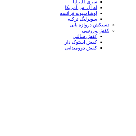
سری آ ایتالیا
ام ال اس آمریکا
لوشامپیونه فرانسه
سوپرلیگ ترکیه
دستکش دروازه بانی
کفش ورزشی
کفش سالنی
کفش استوک دار
کفش دوومیدانی