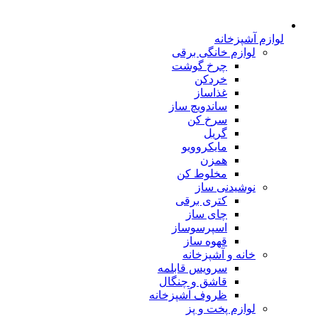
لوازم آشپزخانه
لوازم خانگی برقی
چرخ گوشت
خردکن
غذاساز
ساندویچ ساز
سرخ کن
گریل
مایکروویو
همزن
مخلوط کن
نوشیدنی ساز
کتری برقی
چای ساز
اسپرسوساز
قهوه ساز
خانه و آشپزخانه
سرویس قابلمه
قاشق و چنگال
ظروف آشپزخانه
لوازم پخت و پز