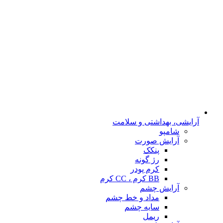
آرایشی، بهداشتی و سلامت
شامپو
آرایش صورت
پنکک
رژ گونه
کرم پودر
BB کرم ، CC کرم
آرایش چشم
مداد و خط چشم
سایه چشم
ریمل