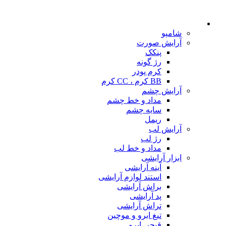
شامپو
آرایش صورت
پنکک
رژ گونه
کرم پودر
BB کرم ، CC کرم
آرایش چشم
مداد و خط چشم
سایه چشم
ریمل
آرایش لب
رژ لب
مداد و خط لب
ابزار آرایشی
آینه آرایشی
استند لوازم آرایشی
براش آرایشی
پد آرایشی
تراش آرایشی
تیغ ابرو و موچین
قیچی ابرو