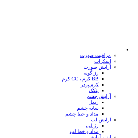
مراقبت صورت
اسکراب
آرایش صورت
رژ گونه
BB کرم ، CC کرم
کرم پودر
پنکک
آرایش چشم
ریمل
سایه چشم
مداد و خط چشم
آرایش لب
رژ لب
مداد و خط لب
ابزار آرایشی