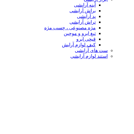
آینه آرایشی
براش آرایشی
پد آرایشی
تراش آرایشی
مژه مصنوعی ، چسب مژه
تیغ ابرو و موچین
قیچی ابرو
کیف لوازم آرایش
ست های آرایشی
استند لوازم آرایشی