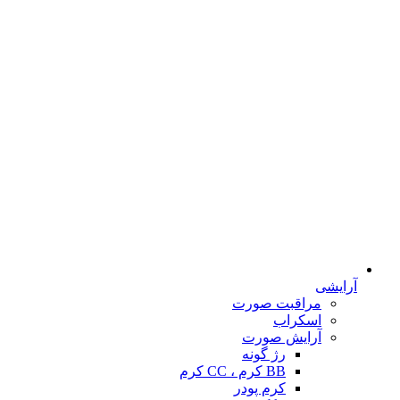
آرایشی
مراقبت صورت
اسکراب
آرایش صورت
رژ گونه
BB کرم ، CC کرم
کرم پودر