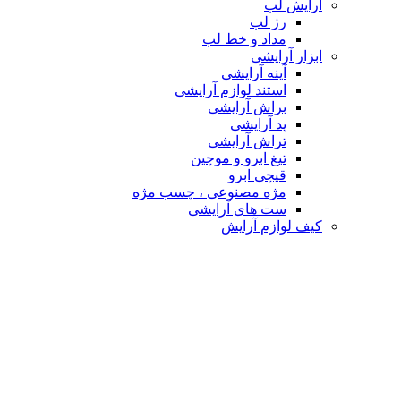
آرایش لب
رژ لب
مداد و خط لب
ابزار آرایشی
آینه آرایشی
استند لوازم آرایشی
براش آرایشی
پد آرایشی
تراش آرایشی
تیغ ابرو و موچین
قیچی ابرو
مژه مصنوعی ، چسب مژه
ست های آرایشی
کیف لوازم آرایش