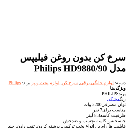
سرخ کن بدون روغن فیلیپس
مدل 90/Philips HD9880
دسته:
لوازم خانگی برقی
,
سرخ کن
,
لوازم پخت و پز
برند:
Philips
ویژگی‌ها
برند
PHILIPS
رنگ
مشکی
توان مصرفی
2200 وات
مناسب برای
7 نفر
ظرفیت کاسه
8.3 لیتر
جنس
جنس کاسه نچسب و ضدخش
قابلیت ها
آرام پز, انواع پخت ترکیبی, برشته کردن, تفت دادن, چند