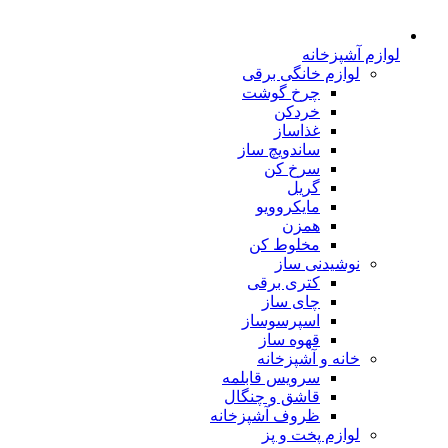
لوازم آشپزخانه
لوازم خانگی برقی
چرخ گوشت
خردکن
غذاساز
ساندویچ ساز
سرخ کن
گریل
مایکروویو
همزن
مخلوط کن
نوشیدنی ساز
کتری برقی
چای ساز
اسپرسوساز
قهوه ساز
خانه و آشپزخانه
سرویس قابلمه
قاشق و چنگال
ظروف آشپزخانه
لوازم پخت و پز