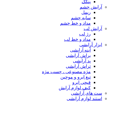
پنکک
آرایش چشم
ریمل
سایه چشم
مداد و خط چشم
آرایش لب
رژ لب
مداد و خط لب
ابزار آرایشی
آینه آرایشی
براش آرایشی
پد آرایشی
تراش آرایشی
مژه مصنوعی ، چسب مژه
تیغ ابرو و موچین
قیچی ابرو
کیف لوازم آرایش
ست های آرایشی
استند لوازم آرایشی