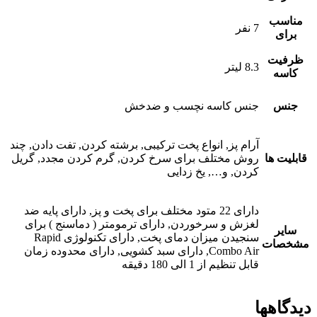
مناسب
7 نفر
برای
ظرفیت
8.3 لیتر
کاسه
جنس
جنس کاسه نچسب و ضدخش
آرام پز, انواع پخت ترکیبی, برشته کردن, تفت دادن, چند
قابلیت ها
روش مختلف برای سرخ کردن, گرم کردن مجدد, گریل
کردن, و…, یخ زدایی
دارای 22 متود مختلف برای پخت و پز, دارای پایه ضد
لغزش و سرخوردن, دارای ترمومتر ( دماسنج ) برای
سایر
سنجیدن میزان دمای پخت, دارای تکنولوژی Rapid
مشخصات
Combo Air, دارای سبد کشویی, دارای محدوده زمان
قابل تنظیم از 1 الی 180 دقیقه
دیدگاهها