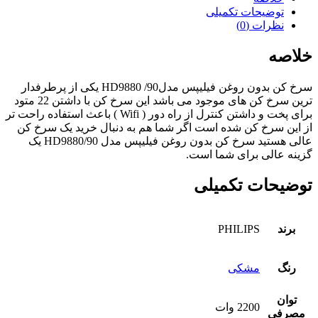
توضیحات تکمیلی
نظرات (0)
خلاصه
سرخ کن بدون روغن فیلیپس مدل90/ HD9880 یکی از پرطرفدار
ترین سرخ کن های موجود می باشد این سرخ کن با داشتن 22 متود
برای پخت و داشتن کنترل از راه دور ( Wifi ) باعث استفاده راحت تر
از این سرخ کن شده است اگر شما هم به دنبال خرید یک سرخ کن
عالی هستید سرخ کن بدون روغن فیلیپس مدل HD9880/90 یک
گزینه عالی برای شما است.
توضیحات تکمیلی
برند
PHILIPS
رنگ
مشکی
توان
2200 وات
مصرفی