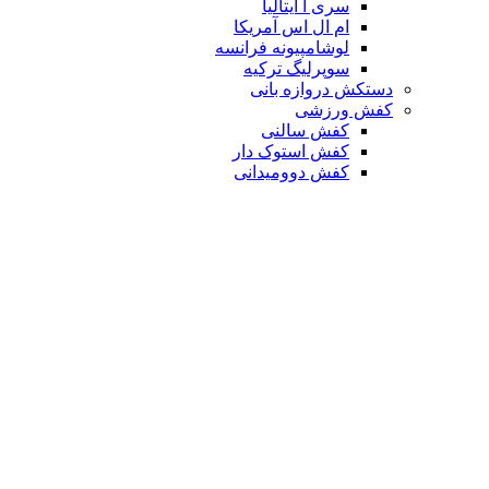
سری آ ایتالیا
ام ال اس آمریکا
لوشامپیونه فرانسه
سوپرلیگ ترکیه
دستکش دروازه بانی
کفش ورزشی
کفش سالنی
کفش استوک دار
کفش دوومیدانی