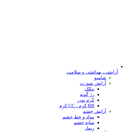
آرایشی، بهداشتی و سلامت
شامپو
آرایش صورت
پنکک
رژ گونه
کرم پودر
BB کرم ، CC کرم
آرایش چشم
مداد و خط چشم
سایه چشم
ریمل