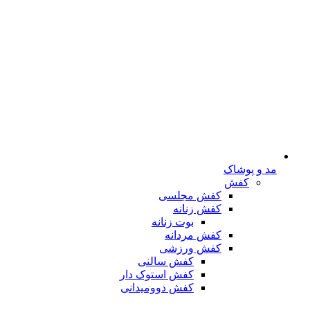
مد و پوشاک
کفش
کفش مجلسی
کفش زنانه
بوت زنانه
کفش مردانه
کفش ورزشی
کفش سالنی
کفش استوک دار
کفش دوومیدانی