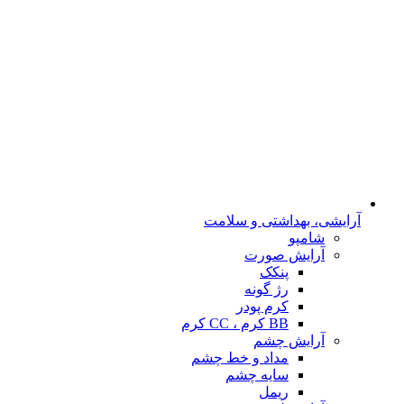
آرایشی، بهداشتی و سلامت
شامپو
آرایش صورت
پنکک
رژ گونه
کرم پودر
BB کرم ، CC کرم
آرایش چشم
مداد و خط چشم
سایه چشم
ریمل