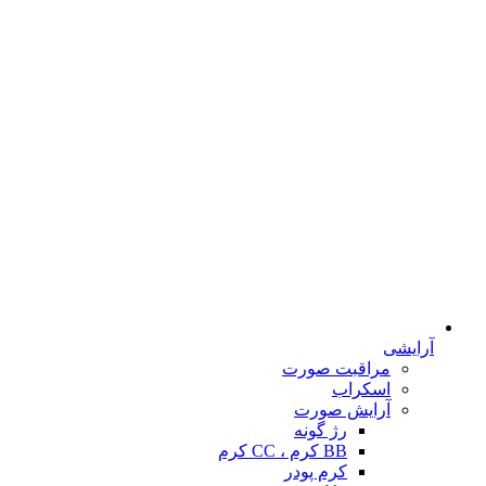
آرایشی
مراقبت صورت
اسکراب
آرایش صورت
رژ گونه
BB کرم ، CC کرم
کرم پودر