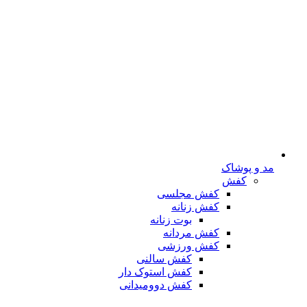
مد و پوشاک
کفش
کفش مجلسی
کفش زنانه
بوت زنانه
کفش مردانه
کفش ورزشی
کفش سالنی
کفش استوک دار
کفش دوومیدانی