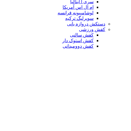
سری آ ایتالیا
ام ال اس آمریکا
لوشامپیونه فرانسه
سوپرلیگ ترکیه
دستکش دروازه بانی
کفش ورزشی
کفش سالنی
کفش استوک دار
کفش دوومیدانی