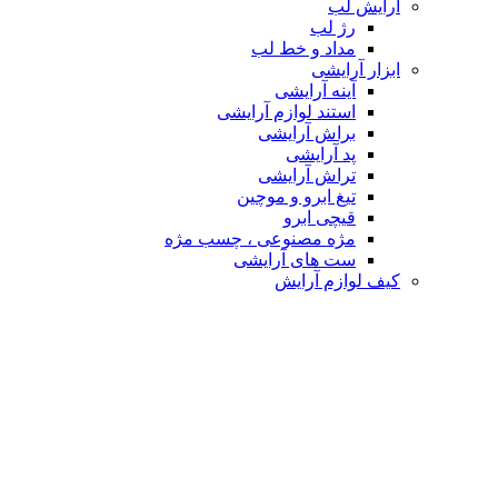
آرایش لب
رژ لب
مداد و خط لب
ابزار آرایشی
آینه آرایشی
استند لوازم آرایشی
براش آرایشی
پد آرایشی
تراش آرایشی
تیغ ابرو و موچین
قیچی ابرو
مژه مصنوعی ، چسب مژه
ست های آرایشی
کیف لوازم آرایش