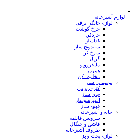
لوازم آشپزخانه
لوازم خانگی برقی
چرخ گوشت
خردکن
غذاساز
ساندویچ ساز
سرخ کن
گریل
مایکروویو
همزن
مخلوط کن
نوشیدنی ساز
کتری برقی
چای ساز
اسپرسوساز
قهوه ساز
خانه و آشپزخانه
سرویس قابلمه
قاشق و چنگال
ظروف آشپزخانه
لوازم پخت و پز