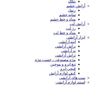
پنکک
آرایش چشم
ریمل
سایه چشم
مداد و خط چشم
آرایش لب
رژ لب
مداد و خط لب
ابزار آرایشی
آینه آرایشی
براش آرایشی
پد آرایشی
تراش آرایشی
مژه مصنوعی ، چسب مژه
تیغ ابرو و موچین
قیچی ابرو
کیف لوازم آرایش
ست های آرایشی
استند لوازم آرایشی