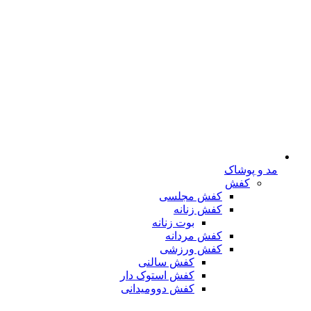
مد و پوشاک
کفش
کفش مجلسی
کفش زنانه
بوت زنانه
کفش مردانه
کفش ورزشی
کفش سالنی
کفش استوک دار
کفش دوومیدانی