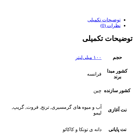
توضیحات تکمیلی
نظرات (0)
توضیحات تکمیلی
حجم
۱۰۰ میلی‌لیتر
کشور مبدا
فرانسه
برند
کشور سازنده
چین
آب و میوه های گرمسیری, ترنج, فروت, گریپ,
نت آغازی
لیمو
نت پایانی
دانه ی تونکا و کاکائو