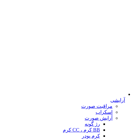
آرایشی
مراقبت صورت
اسکراب
آرایش صورت
رژ گونه
BB کرم ، CC کرم
کرم پودر