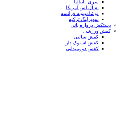
سری آ ایتالیا
ام ال اس آمریکا
لوشامپیونه فرانسه
سوپرلیگ ترکیه
دستکش دروازه بانی
کفش ورزشی
کفش سالنی
کفش استوک دار
کفش دوومیدانی