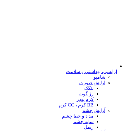
آرایشی، بهداشتی و سلامت
شامپو
آرایش صورت
پنکک
رژ گونه
کرم پودر
BB کرم ، CC کرم
آرایش چشم
مداد و خط چشم
سایه چشم
ریمل