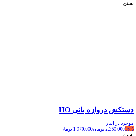
بستن
دستکش دروازه بانی HO
موجود در انبار
16%
2,350,000
تومان
1,970,000
تومان
بستن