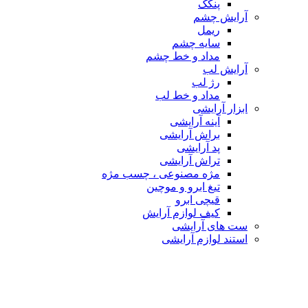
پنکک
آرایش چشم
ریمل
سایه چشم
مداد و خط چشم
آرایش لب
رژ لب
مداد و خط لب
ابزار آرایشی
آینه آرایشی
براش آرایشی
پد آرایشی
تراش آرایشی
مژه مصنوعی ، چسب مژه
تیغ ابرو و موچین
قیچی ابرو
کیف لوازم آرایش
ست های آرایشی
استند لوازم آرایشی