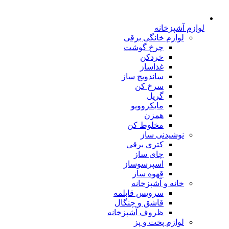
لوازم آشپزخانه
لوازم خانگی برقی
چرخ گوشت
خردکن
غذاساز
ساندویچ ساز
سرخ کن
گریل
مایکروویو
همزن
مخلوط کن
نوشیدنی ساز
کتری برقی
چای ساز
اسپرسوساز
قهوه ساز
خانه و آشپزخانه
سرویس قابلمه
قاشق و چنگال
ظروف آشپزخانه
لوازم پخت و پز