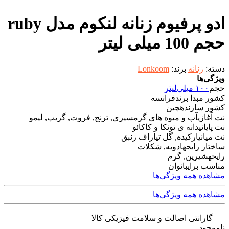
ادو پرفیوم زنانه لنکوم مدل ruby
حجم 100 میلی لیتر
دسته:
زنانه
برند:
Lonkoom
ویژگی‌ها
حجم
۱۰۰ میلی‌لیتر
کشور مبدا برند
فرانسه
کشور سازنده
چین
نت آغازی
آب و میوه های گرمسیری, ترنج, فروت, گریپ, لیمو
نت پایانی
دانه ی تونکا و کاکائو
نت میانی
ارکیده, گل تیاراف زنبق
ساختار رایحه
ادویه, شکلات
رایحه
شیرین, گرم
مناسب برای
بانوان
مشاهده همه ویژگی‌ها
مشاهده همه ویژگی‌ها
گارانتی اصالت و سلامت فیزیکی کالا
ناموجود