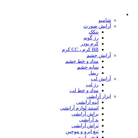
شامپو
آرایش صورت
پنکک
رژ گونه
کرم پودر
BB کرم ، CC کرم
آرایش چشم
مداد و خط چشم
سایه چشم
ریمل
آرایش لب
رژ لب
مداد و خط لب
ابزار آرایشی
آینه آرایشی
استند لوازم آرایشی
براش آرایشی
پد آرایشی
تراش آرایشی
تیغ ابرو و موچین
قیچی ابرو