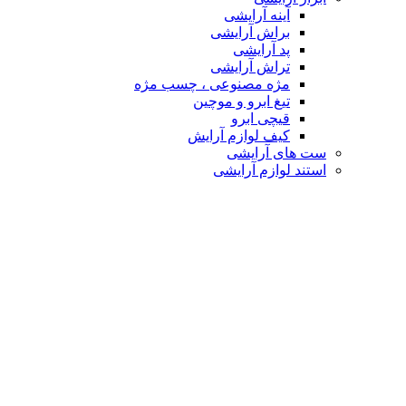
آینه آرایشی
براش آرایشی
پد آرایشی
تراش آرایشی
مژه مصنوعی ، چسب مژه
تیغ ابرو و موچین
قیچی ابرو
کیف لوازم آرایش
ست های آرایشی
استند لوازم آرایشی