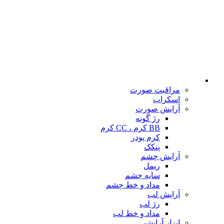
مراقبت صورت
اسکراب
آرایش صورت
رژ گونه
BB کرم ، CC کرم
کرم پودر
پنکک
آرایش چشم
ریمل
سایه چشم
مداد و خط چشم
آرایش لب
رژ لب
مداد و خط لب
ابزار آرایشی