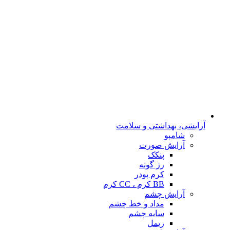
آرایشی، بهداشتی و سلامت
شامپو
آرایش صورت
پنکک
رژ گونه
کرم پودر
BB کرم ، CC کرم
آرایش چشم
مداد و خط چشم
سایه چشم
ریمل