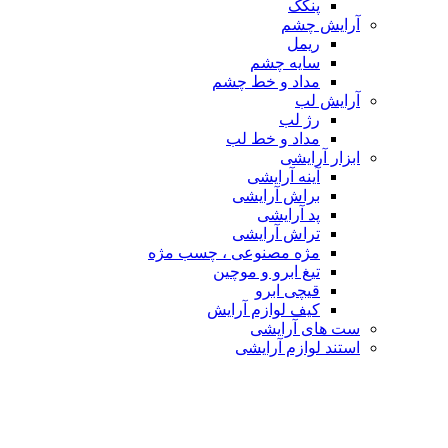
پنکک
آرایش چشم
ریمل
سایه چشم
مداد و خط چشم
آرایش لب
رژ لب
مداد و خط لب
ابزار آرایشی
آینه آرایشی
براش آرایشی
پد آرایشی
تراش آرایشی
مژه مصنوعی ، چسب مژه
تیغ ابرو و موچین
قیچی ابرو
کیف لوازم آرایش
ست های آرایشی
استند لوازم آرایشی