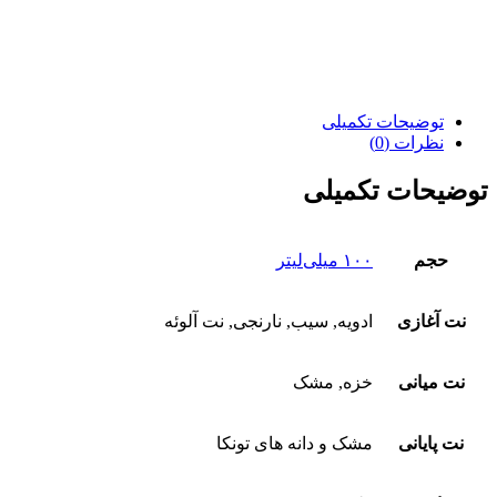
توضیحات تکمیلی
نظرات (0)
توضیحات تکمیلی
حجم
۱۰۰ میلی‌لیتر
نت آغازی
ادویه, سیب, نارنجی, نت آلوئه
نت میانی
خزه, مشک
نت پایانی
مشک و دانه های تونکا