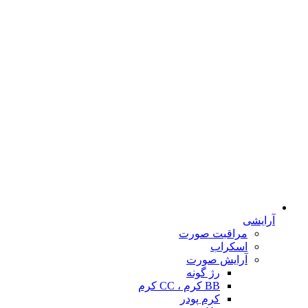
آرایشی
مراقبت صورت
اسکراب
آرایش صورت
رژ گونه
BB کرم ، CC کرم
کرم پودر