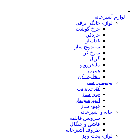
لوازم آشپزخانه
لوازم خانگی برقی
چرخ گوشت
خردکن
غذاساز
ساندویچ ساز
سرخ کن
گریل
مایکروویو
همزن
مخلوط کن
نوشیدنی ساز
کتری برقی
چای ساز
اسپرسوساز
قهوه ساز
خانه و آشپزخانه
سرویس قابلمه
قاشق و چنگال
ظروف آشپزخانه
لوازم پخت و پز