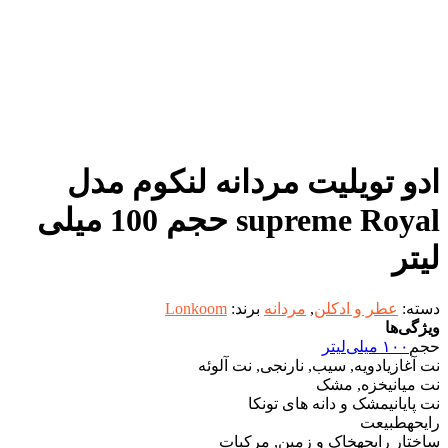
ادو تویلیت مردانه لنکوم مدل
supreme Royal حجم 100 میلی
لیتر
دسته:
عطر و ادکلن
,
مردانه
برند:
Lonkoom
ویژگی‌ها
حجم
۱۰۰ میلی‌لیتر
نت آغازی
ادویه, سیب, نارنجی, نت آلوئه
نت میانی
خزه, مشک
نت پایانی
مشک و دانه های تونکا
رایحه
طبیعت
ساختار رایحه
خاک و زمین, مرکبات