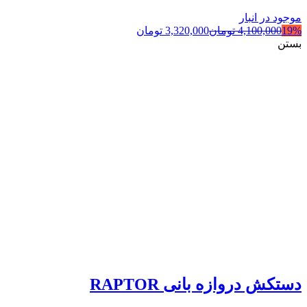
موجود در انبار
19%
4,100,000
تومان
3,320,000
تومان
بستن
دستکش دروازه بانی RAPTOR