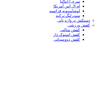
سری آ ایتالیا
ام ال اس آمریکا
لوشامپیونه فرانسه
سوپرلیگ ترکیه
دستکش دروازه بانی
کفش ورزشی
کفش سالنی
کفش استوک دار
کفش دوومیدانی