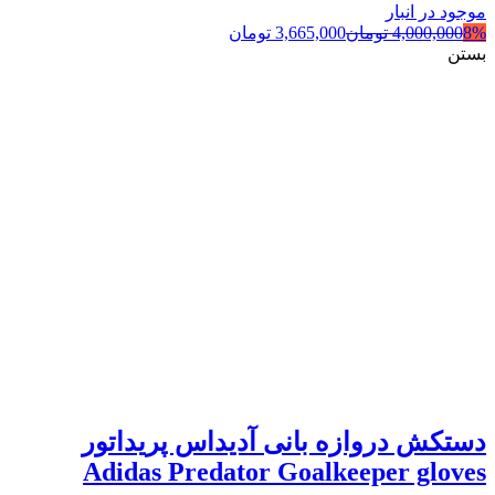
موجود در انبار
8%
4,000,000
تومان
3,665,000
تومان
بستن
دستکش دروازه بانی آدیداس پریداتور
Adidas Predator Goalkeeper gloves