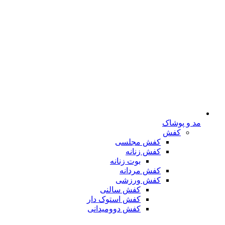
مد و پوشاک
کفش
کفش مجلسی
کفش زنانه
بوت زنانه
کفش مردانه
کفش ورزشی
کفش سالنی
کفش استوک دار
کفش دوومیدانی