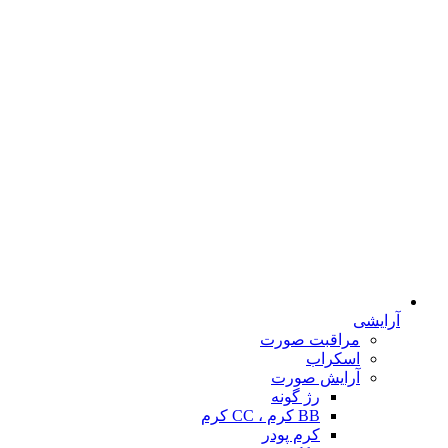
آرایشی
مراقبت صورت
اسکراب
آرایش صورت
رژ گونه
BB کرم ، CC کرم
کرم پودر