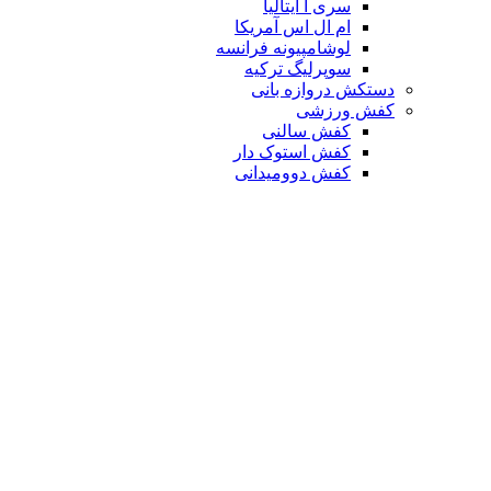
سری آ ایتالیا
ام ال اس آمریکا
لوشامپیونه فرانسه
سوپرلیگ ترکیه
دستکش دروازه بانی
کفش ورزشی
کفش سالنی
کفش استوک دار
کفش دوومیدانی