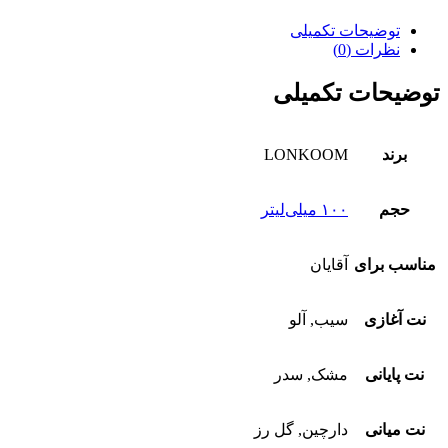
توضیحات تکمیلی
نظرات (0)
توضیحات تکمیلی
برند
LONKOOM
حجم
۱۰۰ میلی‌لیتر
مناسب برای
آقایان
نت آغازی
سیب, آلو
نت پایانی
مشک, سدر
نت میانی
دارچین, گل رز