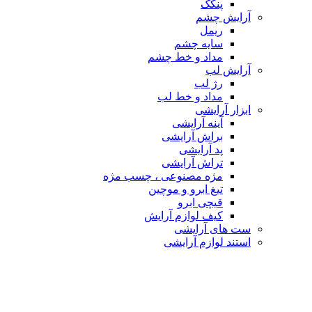
پنکک
آرایش چشم
ریمل
سایه چشم
مداد و خط چشم
آرایش لب
رژ لب
مداد و خط لب
ابزار آرایشی
آینه آرایشی
براش آرایشی
پد آرایشی
تراش آرایشی
مژه مصنوعی ، چسب مژه
تیغ ابرو و موچین
قیچی ابرو
کیف لوازم آرایش
ست های آرایشی
استند لوازم آرایشی