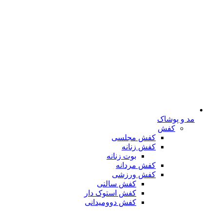
مد و پوشاک
کفش
کفش مجلسی
کفش زنانه
بوت زنانه
کفش مردانه
کفش ورزشی
کفش سالنی
کفش استوک دار
کفش دوومیدانی