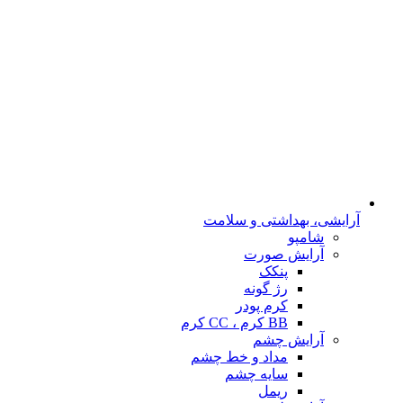
آرایشی، بهداشتی و سلامت
شامپو
آرایش صورت
پنکک
رژ گونه
کرم پودر
BB کرم ، CC کرم
آرایش چشم
مداد و خط چشم
سایه چشم
ریمل