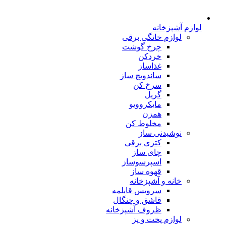
لوازم آشپزخانه
لوازم خانگی برقی
چرخ گوشت
خردکن
غذاساز
ساندویچ ساز
سرخ کن
گریل
مایکروویو
همزن
مخلوط کن
نوشیدنی ساز
کتری برقی
چای ساز
اسپرسوساز
قهوه ساز
خانه و آشپزخانه
سرویس قابلمه
قاشق و چنگال
ظروف آشپزخانه
لوازم پخت و پز