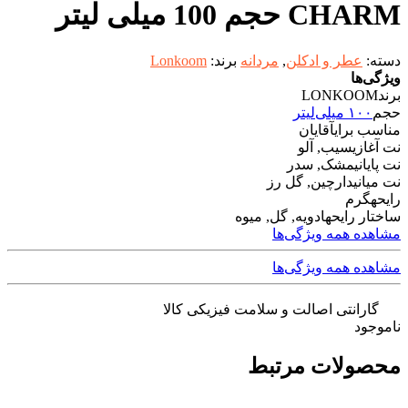
CHARM حجم 100 میلی لیتر
دسته:
عطر و ادکلن
,
مردانه
برند:
Lonkoom
ویژگی‌ها
برند
LONKOOM
حجم
۱۰۰ میلی‌لیتر
مناسب برای
آقایان
نت آغازی
سیب, آلو
نت پایانی
مشک, سدر
نت میانی
دارچین, گل رز
رایحه
گرم
ساختار رایحه
ادویه, گل, میوه
مشاهده همه ویژگی‌ها
مشاهده همه ویژگی‌ها
گارانتی اصالت و سلامت فیزیکی کالا
ناموجود
محصولات مرتبط