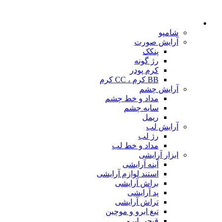
شامپو
آرایش صورت
پنکک
رژ گونه
کرم پودر
BB کرم ، CC کرم
آرایش چشم
مداد و خط چشم
سایه چشم
ریمل
آرایش لب
رژ لب
مداد و خط لب
ابزار آرایشی
آینه آرایشی
استند لوازم آرایشی
براش آرایشی
پد آرایشی
تراش آرایشی
تیغ ابرو و موچین
قیچی ابرو