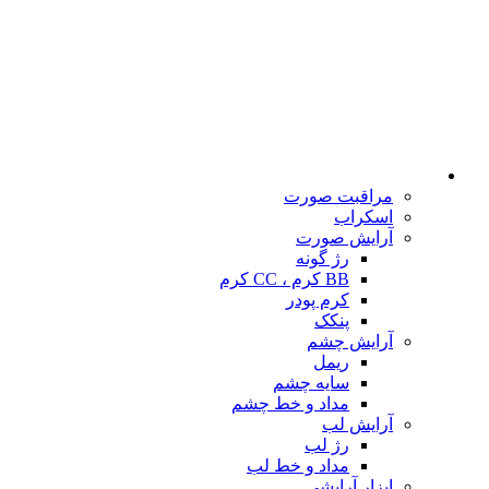
مراقبت صورت
اسکراب
آرایش صورت
رژ گونه
BB کرم ، CC کرم
کرم پودر
پنکک
آرایش چشم
ریمل
سایه چشم
مداد و خط چشم
آرایش لب
رژ لب
مداد و خط لب
ابزار آرایشی