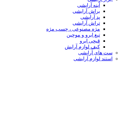
آینه آرایشی
براش آرایشی
پد آرایشی
تراش آرایشی
مژه مصنوعی ، چسب مژه
تیغ ابرو و موچین
قیچی ابرو
کیف لوازم آرایش
ست های آرایشی
استند لوازم آرایشی