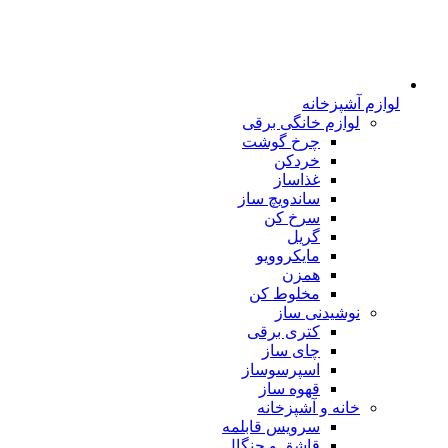
لوازم آشپزخانه
لوازم خانگی برقی
چرخ گوشت
خردکن
غذاساز
ساندویچ ساز
سرخ کن
گریل
مایکروویو
همزن
مخلوط کن
نوشیدنی ساز
کتری برقی
چای ساز
اسپرسوساز
قهوه ساز
خانه و آشپزخانه
سرویس قابلمه
قاشق و چنگال