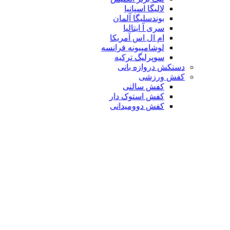
لالیگا اسپانیا
بوندسلیگا آلمان
سری آ ایتالیا
ام ال اس آمریکا
لوشامپیونه فرانسه
سوپرلیگ ترکیه
دستکش دروازه بانی
کفش ورزشی
کفش سالنی
کفش استوک دار
کفش دوومیدانی