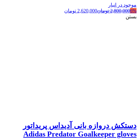
موجود در انبار
6%
2,800,000
تومان
2,620,000
تومان
بستن
دستکش دروازه بانی آدیداس پریداتور
Adidas Predator Goalkeeper gloves