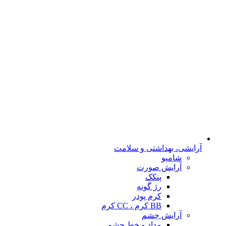
آرایشی، بهداشتی و سلامت
شامپو
آرایش صورت
پنکک
رژ گونه
کرم پودر
BB کرم ، CC کرم
آرایش چشم
مداد و خط چشم