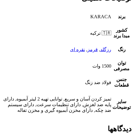
برند
KARACA
کشور
🇹🇷 ترکیه
مبدا برند
رنگ
رزگلد
,
قرمز
,
نقره ای
توان
1500 وات
مصرفی
جنس
فولاد ضد زنگ
قطعات
تمیز کردن آسان و سریع, توانایی تهیه 2 لیتر آبمیوه, دارای
سایر
پایه ضد لغزش, دارای تنظیمات سرعت, دارای سیستم
توضیحات
ضد چکه, دارای مخزن آبمیوه گیری و مخزن تفاله
دیدگاهها