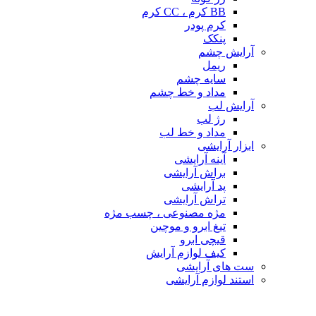
BB کرم ، CC کرم
کرم پودر
پنکک
آرایش چشم
ریمل
سایه چشم
مداد و خط چشم
آرایش لب
رژ لب
مداد و خط لب
ابزار آرایشی
آینه آرایشی
براش آرایشی
پد آرایشی
تراش آرایشی
مژه مصنوعی ، چسب مژه
تیغ ابرو و موچین
قیچی ابرو
کیف لوازم آرایش
ست های آرایشی
استند لوازم آرایشی