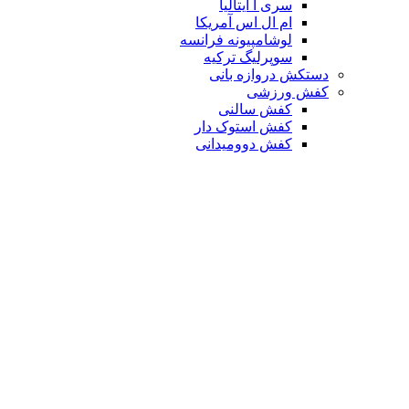
سری آ ایتالیا
ام ال اس آمریکا
لوشامپیونه فرانسه
سوپرلیگ ترکیه
دستکش دروازه بانی
کفش ورزشی
کفش سالنی
کفش استوک دار
کفش دوومیدانی