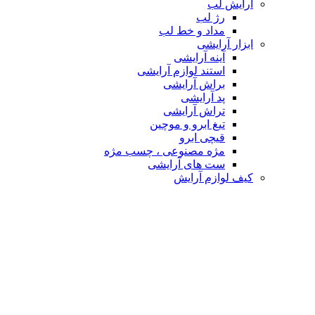
آرایش لب
رژ لب
مداد و خط لب
ابزار آرایشی
آینه آرایشی
استند لوازم آرایشی
براش آرایشی
پد آرایشی
تراش آرایشی
تیغ ابرو و موچین
قیچی ابرو
مژه مصنوعی ، چسب مژه
ست های آرایشی
کیف لوازم آرایش