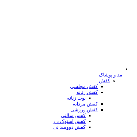
مد و پوشاک
کفش
کفش مجلسی
کفش زنانه
بوت زنانه
کفش مردانه
کفش ورزشی
کفش سالنی
کفش استوک دار
کفش دوومیدانی