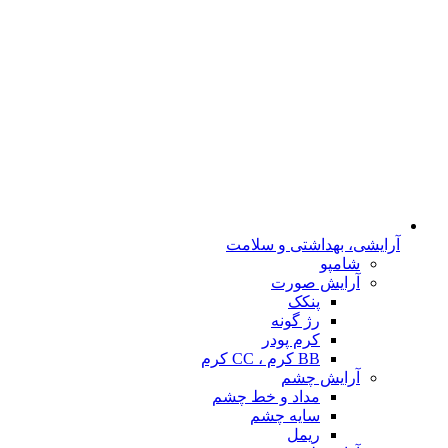
آرایشی، بهداشتی و سلامت
شامپو
آرایش صورت
پنکک
رژ گونه
کرم پودر
BB کرم ، CC کرم
آرایش چشم
مداد و خط چشم
سایه چشم
ریمل