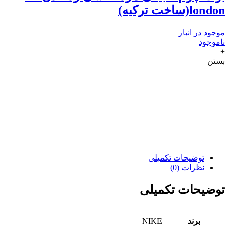
london(ساخت ترکیه)
موجود در انبار
ناموجود
+
بستن
توضیحات تکمیلی
نظرات (0)
توضیحات تکمیلی
برند
NIKE