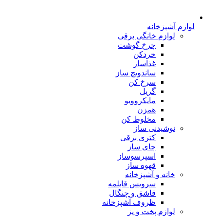
لوازم آشپزخانه
لوازم خانگی برقی
چرخ گوشت
خردکن
غذاساز
ساندویچ ساز
سرخ کن
گریل
مایکروویو
همزن
مخلوط کن
نوشیدنی ساز
کتری برقی
چای ساز
اسپرسوساز
قهوه ساز
خانه و آشپزخانه
سرویس قابلمه
قاشق و چنگال
ظروف آشپزخانه
لوازم پخت و پز