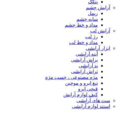
پنکک
آرایش چشم
ریمل
سایه چشم
مداد و خط چشم
آرایش لب
رژ لب
مداد و خط لب
ابزار آرایشی
آینه آرایشی
براش آرایشی
پد آرایشی
تراش آرایشی
مژه مصنوعی ، چسب مژه
تیغ ابرو و موچین
قیچی ابرو
کیف لوازم آرایش
ست های آرایشی
استند لوازم آرایشی