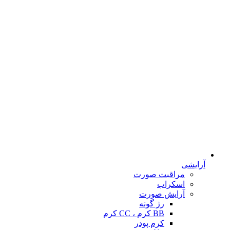
آرایشی
مراقبت صورت
اسکراب
آرایش صورت
رژ گونه
BB کرم ، CC کرم
کرم پودر