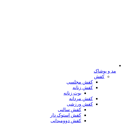
مد و پوشاک
کفش
کفش مجلسی
کفش زنانه
بوت زنانه
کفش مردانه
کفش ورزشی
کفش سالنی
کفش استوک دار
کفش دوومیدانی