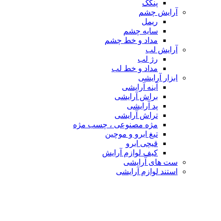
پنکک
آرایش چشم
ریمل
سایه چشم
مداد و خط چشم
آرایش لب
رژ لب
مداد و خط لب
ابزار آرایشی
آینه آرایشی
براش آرایشی
پد آرایشی
تراش آرایشی
مژه مصنوعی ، چسب مژه
تیغ ابرو و موچین
قیچی ابرو
کیف لوازم آرایش
ست های آرایشی
استند لوازم آرایشی