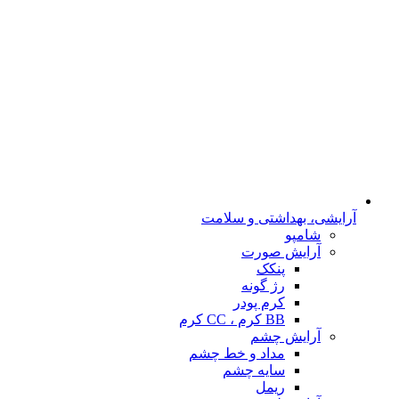
آرایشی، بهداشتی و سلامت
شامپو
آرایش صورت
پنکک
رژ گونه
کرم پودر
BB کرم ، CC کرم
آرایش چشم
مداد و خط چشم
سایه چشم
ریمل