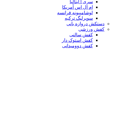
سری آ ایتالیا
ام ال اس آمریکا
لوشامپیونه فرانسه
سوپرلیگ ترکیه
دستکش دروازه بانی
کفش ورزشی
کفش سالنی
کفش استوک دار
کفش دوومیدانی