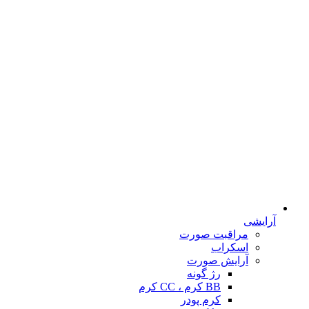
آرایشی
مراقبت صورت
اسکراب
آرایش صورت
رژ گونه
BB کرم ، CC کرم
کرم پودر