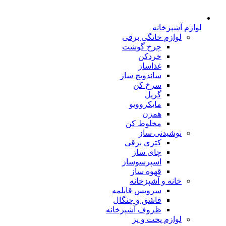
لوازم آشپزخانه
لوازم خانگی برقی
چرخ گوشت
خردکن
غذاساز
ساندویچ ساز
سرخ کن
گریل
مایکروویو
همزن
مخلوط کن
نوشیدنی ساز
کتری برقی
چای ساز
اسپرسوساز
قهوه ساز
خانه و آشپزخانه
سرویس قابلمه
قاشق و چنگال
ظروف آشپزخانه
لوازم پخت و پز