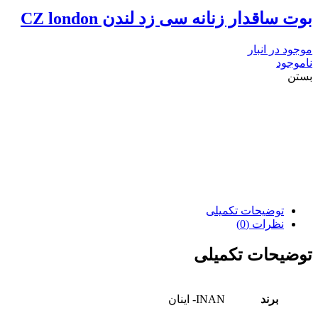
بوت ساقدار زنانه سی زد لندن CZ london
موجود در انبار
ناموجود
بستن
توضیحات تکمیلی
نظرات (0)
توضیحات تکمیلی
برند
INAN- اینان