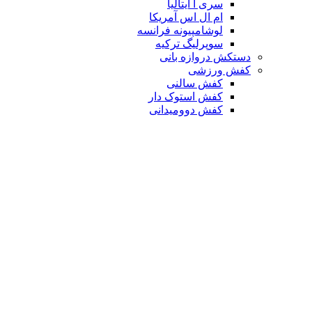
سری آ ایتالیا
ام ال اس آمریکا
لوشامپیونه فرانسه
سوپرلیگ ترکیه
دستکش دروازه بانی
کفش ورزشی
کفش سالنی
کفش استوک دار
کفش دوومیدانی