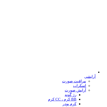
آرایشی
مراقبت صورت
اسکراب
آرایش صورت
رژ گونه
BB کرم ، CC کرم
کرم پودر