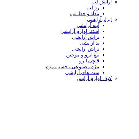
آرایش لب
رژ لب
مداد و خط لب
ابزار آرایشی
آینه آرایشی
استند لوازم آرایشی
براش آرایشی
پد آرایشی
تراش آرایشی
تیغ ابرو و موچین
قیچی ابرو
مژه مصنوعی ، چسب مژه
ست های آرایشی
کیف لوازم آرایش