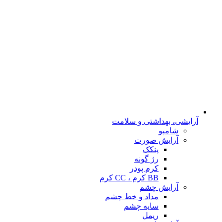
آرایشی، بهداشتی و سلامت
شامپو
آرایش صورت
پنکک
رژ گونه
کرم پودر
BB کرم ، CC کرم
آرایش چشم
مداد و خط چشم
سایه چشم
ریمل