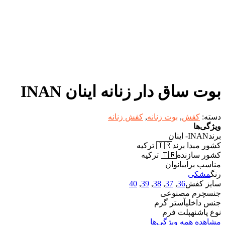
بوت ساق دار زنانه اینان INAN
دسته:
کفش
,
بوت زنانه
,
کفش زنانه
ویژگی‌ها
برند
INAN- اینان
کشور مبدا برند
🇹🇷 ترکیه
کشور سازنده
🇹🇷 ترکیه
مناسب برای
بانوان
رنگ
مشکی
سایز کفش
36
,
37
,
38
,
39
,
40
جنس
چرم مصنوعی
جنس داخلی
آستر گرم
نوع پاشنه
پلت فرم
مشاهده همه ویژگی‌ها