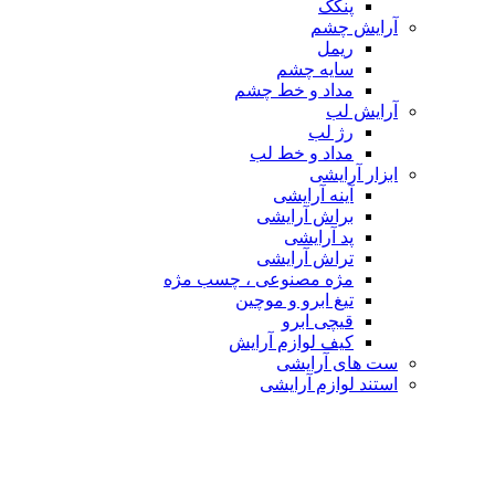
پنکک
آرایش چشم
ریمل
سایه چشم
مداد و خط چشم
آرایش لب
رژ لب
مداد و خط لب
ابزار آرایشی
آینه آرایشی
براش آرایشی
پد آرایشی
تراش آرایشی
مژه مصنوعی ، چسب مژه
تیغ ابرو و موچین
قیچی ابرو
کیف لوازم آرایش
ست های آرایشی
استند لوازم آرایشی