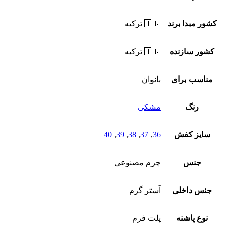
کشور مبدا برند
🇹🇷 ترکیه
کشور سازنده
🇹🇷 ترکیه
مناسب برای
بانوان
رنگ
مشکی
سایز کفش
36
,
37
,
38
,
39
,
40
جنس
چرم مصنوعی
جنس داخلی
آستر گرم
نوع پاشنه
پلت فرم