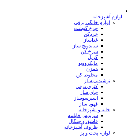
لوازم آشپزخانه
لوازم خانگی برقی
چرخ گوشت
خردکن
غذاساز
ساندویچ ساز
سرخ کن
گریل
مایکروویو
همزن
مخلوط کن
نوشیدنی ساز
کتری برقی
چای ساز
اسپرسوساز
قهوه ساز
خانه و آشپزخانه
سرویس قابلمه
قاشق و چنگال
ظروف آشپزخانه
لوازم پخت و پز