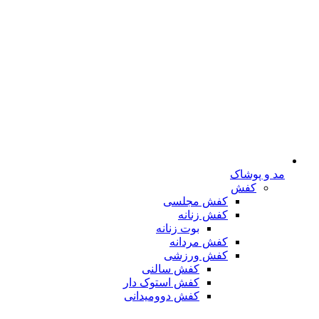
مد و پوشاک
کفش
کفش مجلسی
کفش زنانه
بوت زنانه
کفش مردانه
کفش ورزشی
کفش سالنی
کفش استوک دار
کفش دوومیدانی