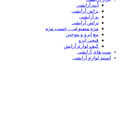
آینه آرایشی
براش آرایشی
پد آرایشی
تراش آرایشی
مژه مصنوعی ، چسب مژه
تیغ ابرو و موچین
قیچی ابرو
کیف لوازم آرایش
ست های آرایشی
استند لوازم آرایشی