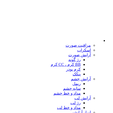
مراقبت صورت
اسکراب
آرایش صورت
رژ گونه
BB کرم ، CC کرم
کرم پودر
پنکک
آرایش چشم
ریمل
سایه چشم
مداد و خط چشم
آرایش لب
رژ لب
مداد و خط لب
ابزار آرایشی