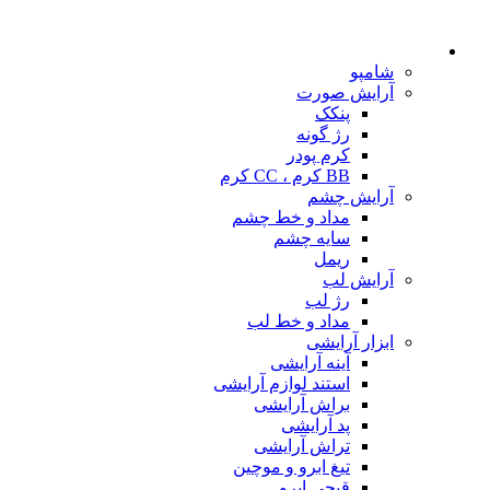
شامپو
آرایش صورت
پنکک
رژ گونه
کرم پودر
BB کرم ، CC کرم
آرایش چشم
مداد و خط چشم
سایه چشم
ریمل
آرایش لب
رژ لب
مداد و خط لب
ابزار آرایشی
آینه آرایشی
استند لوازم آرایشی
براش آرایشی
پد آرایشی
تراش آرایشی
تیغ ابرو و موچین
قیچی ابرو