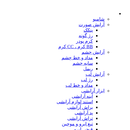
شامپو
آرایش صورت
پنکک
رژ گونه
کرم پودر
BB کرم ، CC کرم
آرایش چشم
مداد و خط چشم
سایه چشم
ریمل
آرایش لب
رژ لب
مداد و خط لب
ابزار آرایشی
آینه آرایشی
استند لوازم آرایشی
براش آرایشی
پد آرایشی
تراش آرایشی
تیغ ابرو و موچین
قیچی ابرو