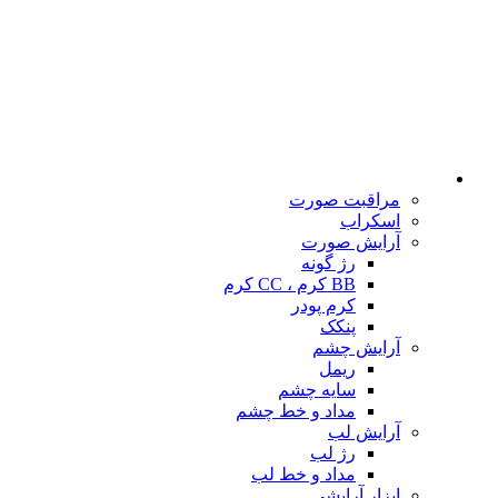
مراقبت صورت
اسکراب
آرایش صورت
رژ گونه
BB کرم ، CC کرم
کرم پودر
پنکک
آرایش چشم
ریمل
سایه چشم
مداد و خط چشم
آرایش لب
رژ لب
مداد و خط لب
ابزار آرایشی