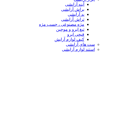
آینه آرایشی
براش آرایشی
پد آرایشی
تراش آرایشی
مژه مصنوعی ، چسب مژه
تیغ ابرو و موچین
قیچی ابرو
کیف لوازم آرایش
ست های آرایشی
استند لوازم آرایشی