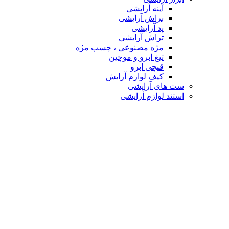
آینه آرایشی
براش آرایشی
پد آرایشی
تراش آرایشی
مژه مصنوعی ، چسب مژه
تیغ ابرو و موچین
قیچی ابرو
کیف لوازم آرایش
ست های آرایشی
استند لوازم آرایشی