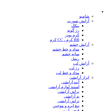
شامپو
آرایش صورت
پنکک
رژ گونه
کرم پودر
BB کرم ، CC کرم
آرایش چشم
مداد و خط چشم
سایه چشم
ریمل
آرایش لب
رژ لب
مداد و خط لب
ابزار آرایشی
آینه آرایشی
استند لوازم آرایشی
براش آرایشی
پد آرایشی
تراش آرایشی
تیغ ابرو و موچین
قیچی ابرو