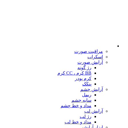
مراقبت صورت
اسکراب
آرایش صورت
رژ گونه
BB کرم ، CC کرم
کرم پودر
پنکک
آرایش چشم
ریمل
سایه چشم
مداد و خط چشم
آرایش لب
رژ لب
مداد و خط لب
ابزار آرایشی