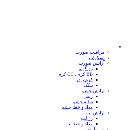
مراقبت صورت
اسکراب
آرایش صورت
رژ گونه
BB کرم ، CC کرم
کرم پودر
پنکک
آرایش چشم
ریمل
سایه چشم
مداد و خط چشم
آرایش لب
رژ لب
مداد و خط لب
ابزار آرایشی