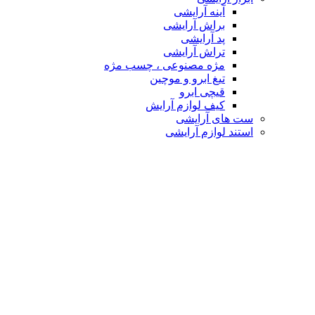
آینه آرایشی
براش آرایشی
پد آرایشی
تراش آرایشی
مژه مصنوعی ، چسب مژه
تیغ ابرو و موچین
قیچی ابرو
کیف لوازم آرایش
ست های آرایشی
استند لوازم آرایشی