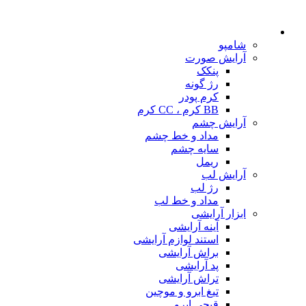
شامپو
آرایش صورت
پنکک
رژ گونه
کرم پودر
BB کرم ، CC کرم
آرایش چشم
مداد و خط چشم
سایه چشم
ریمل
آرایش لب
رژ لب
مداد و خط لب
ابزار آرایشی
آینه آرایشی
استند لوازم آرایشی
براش آرایشی
پد آرایشی
تراش آرایشی
تیغ ابرو و موچین
قیچی ابرو