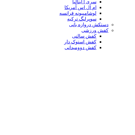
سری آ ایتالیا
ام ال اس آمریکا
لوشامپیونه فرانسه
سوپرلیگ ترکیه
دستکش دروازه بانی
کفش ورزشی
کفش سالنی
کفش استوک دار
کفش دوومیدانی