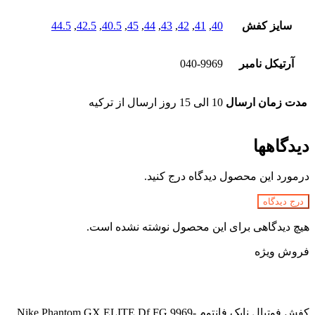
سایز کفش
40
,
41
,
42
,
43
,
44
,
45
,
40.5
,
42.5
,
44.5
آرتیکل نامبر
040-9969
مدت زمان ارسال
10 الی 15 روز ارسال از ترکیه
دیدگاهها
درمورد این محصول دیدگاه درج کنید.
درج دیدگاه
هیچ دیدگاهی برای این محصول نوشته نشده است.
فروش ویژه
کفش فوتبال نایک فانتوم Nike Phantom GX ELITE Df FG 9969-