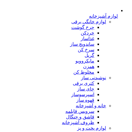
لوازم آشپزخانه
لوازم خانگی برقی
چرخ گوشت
خردکن
غذاساز
ساندویچ ساز
سرخ کن
گریل
مایکروویو
همزن
مخلوط کن
نوشیدنی ساز
کتری برقی
چای ساز
اسپرسوساز
قهوه ساز
خانه و آشپزخانه
سرویس قابلمه
قاشق و چنگال
ظروف آشپزخانه
لوازم پخت و پز