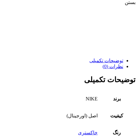
بستن
توضیحات تکمیلی
نظرات (0)
توضیحات تکمیلی
برند
NIKE
کیفیت
اصل (اورجینال)
رنگ
خاکستری