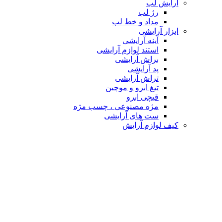
آرایش لب
رژ لب
مداد و خط لب
ابزار آرایشی
آینه آرایشی
استند لوازم آرایشی
براش آرایشی
پد آرایشی
تراش آرایشی
تیغ ابرو و موچین
قیچی ابرو
مژه مصنوعی ، چسب مژه
ست های آرایشی
کیف لوازم آرایش