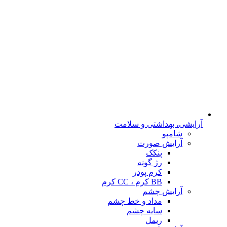
آرایشی، بهداشتی و سلامت
شامپو
آرایش صورت
پنکک
رژ گونه
کرم پودر
BB کرم ، CC کرم
آرایش چشم
مداد و خط چشم
سایه چشم
ریمل