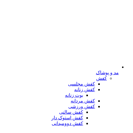
مد و پوشاک
کفش
کفش مجلسی
کفش زنانه
بوت زنانه
کفش مردانه
کفش ورزشی
کفش سالنی
کفش استوک دار
کفش دوومیدانی