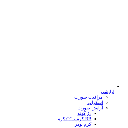
آرایشی
مراقبت صورت
اسکراب
آرایش صورت
رژ گونه
BB کرم ، CC کرم
کرم پودر