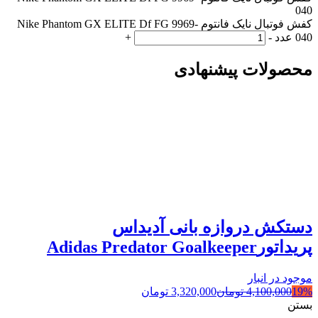
040
کفش فوتبال نایک فانتوم Nike Phantom GX ELITE Df FG 9969-
040 عدد
-
+
محصولات پیشنهادی
دستکش دروازه بانی آدیداس
پریداتورAdidas Predator Goalkeeper
موجود در انبار
19%
4,100,000
تومان
3,320,000
تومان
بستن