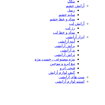
پنکک
آرایش چشم
ریمل
سایه چشم
مداد و خط چشم
آرایش لب
رژ لب
مداد و خط لب
ابزار آرایشی
آینه آرایشی
براش آرایشی
پد آرایشی
تراش آرایشی
مژه مصنوعی ، چسب مژه
تیغ ابرو و موچین
قیچی ابرو
کیف لوازم آرایش
ست های آرایشی
استند لوازم آرایشی