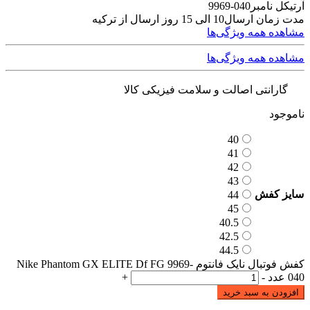
آرتیکل نامبر
040-9969
مدت زمان ارسال
10 الی 15 روز ارسال از ترکیه
مشاهده همه ویژگی‌ها
مشاهده همه ویژگی‌ها
گارانتی اصالت و سلامت فیزیکی کالا
ناموجود
40
41
42
43
سایز کفش
44
45
40.5
42.5
44.5
کفش فوتبال نایک فانتوم Nike Phantom GX ELITE Df FG 9969-
040 عدد
-
+
افزودن به سبد خرید