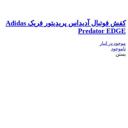
کفش فوتبال آدیداس پریدیتور فریک Adidas
Predator EDGE
موجود در انبار
ناموجود
بستن