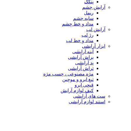
پنکک
آرایش چشم
ریمل
سایه چشم
مداد و خط چشم
آرایش لب
رژ لب
مداد و خط لب
ابزار آرایشی
آینه آرایشی
براش آرایشی
پد آرایشی
تراش آرایشی
مژه مصنوعی ، چسب مژه
تیغ ابرو و موچین
قیچی ابرو
کیف لوازم آرایش
ست های آرایشی
استند لوازم آرایشی