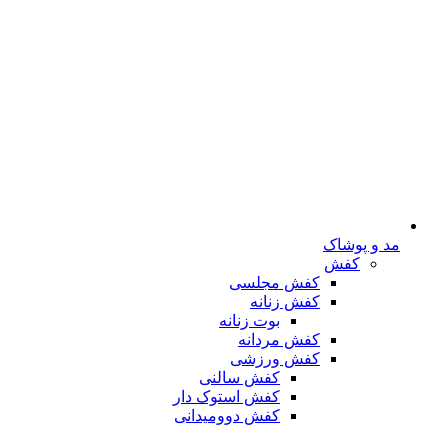
مد و پوشاک
کفش
کفش مجلسی
کفش زنانه
بوت زنانه
کفش مردانه
کفش ورزشی
کفش سالنی
کفش استوک دار
کفش دوومیدانی