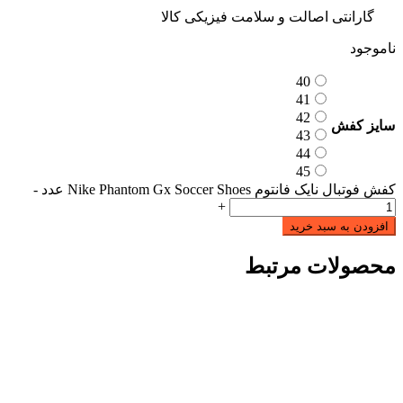
گارانتی اصالت و سلامت فیزیکی کالا
ناموجود
40
41
42
سایز کفش
43
44
45
کفش فوتبال نایک فانتوم Nike Phantom Gx Soccer Shoes عدد
-
+
افزودن به سبد خرید
محصولات مرتبط