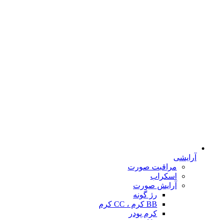
آرایشی
مراقبت صورت
اسکراب
آرایش صورت
رژ گونه
BB کرم ، CC کرم
کرم پودر