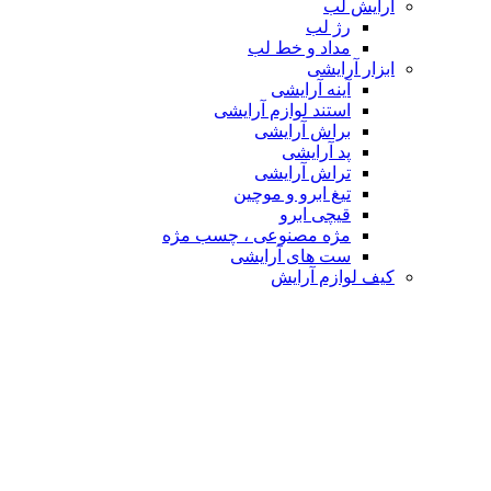
آرایش لب
رژ لب
مداد و خط لب
ابزار آرایشی
آینه آرایشی
استند لوازم آرایشی
براش آرایشی
پد آرایشی
تراش آرایشی
تیغ ابرو و موچین
قیچی ابرو
مژه مصنوعی ، چسب مژه
ست های آرایشی
کیف لوازم آرایش