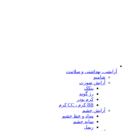
آرایشی، بهداشتی و سلامت
شامپو
آرایش صورت
پنکک
رژ گونه
کرم پودر
BB کرم ، CC کرم
آرایش چشم
مداد و خط چشم
سایه چشم
ریمل