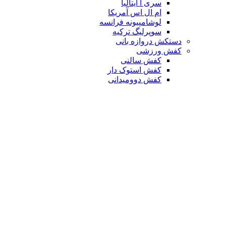
سری آ ایتالیا
ام ال اس آمریکا
لوشامپیونه فرانسه
سوپرلیگ ترکیه
دستکش دروازه بانی
کفش ورزشی
کفش سالنی
کفش استوک دار
کفش دوومیدانی