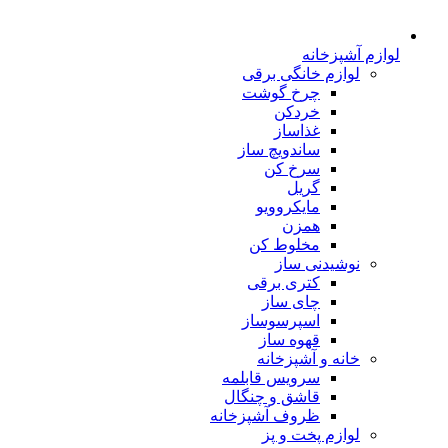
لوازم آشپزخانه
لوازم خانگی برقی
چرخ گوشت
خردکن
غذاساز
ساندویچ ساز
سرخ کن
گریل
مایکروویو
همزن
مخلوط کن
نوشیدنی ساز
کتری برقی
چای ساز
اسپرسوساز
قهوه ساز
خانه و آشپزخانه
سرویس قابلمه
قاشق و چنگال
ظروف آشپزخانه
لوازم پخت و پز