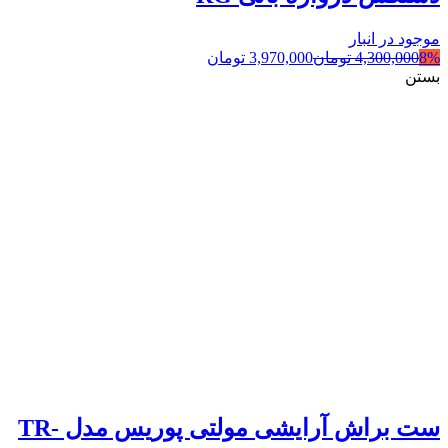
موجود در انبار
8%
4,300,000
تومان
3,970,000
تومان
بستن
ست براش آرایشی مولتی پوریس مدل TR-