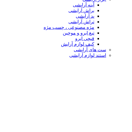
آینه آرایشی
براش آرایشی
پد آرایشی
تراش آرایشی
مژه مصنوعی ، چسب مژه
تیغ ابرو و موچین
قیچی ابرو
کیف لوازم آرایش
ست های آرایشی
استند لوازم آرایشی