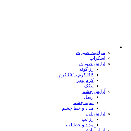
مراقبت صورت
اسکراب
آرایش صورت
رژ گونه
BB کرم ، CC کرم
کرم پودر
پنکک
آرایش چشم
ریمل
سایه چشم
مداد و خط چشم
آرایش لب
رژ لب
مداد و خط لب
ابزار آرایشی