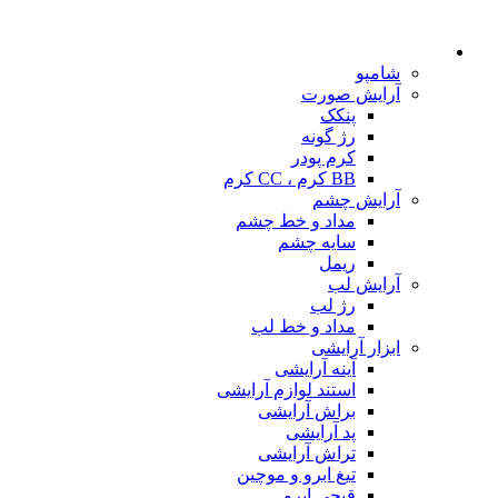
شامپو
آرایش صورت
پنکک
رژ گونه
کرم پودر
BB کرم ، CC کرم
آرایش چشم
مداد و خط چشم
سایه چشم
ریمل
آرایش لب
رژ لب
مداد و خط لب
ابزار آرایشی
آینه آرایشی
استند لوازم آرایشی
براش آرایشی
پد آرایشی
تراش آرایشی
تیغ ابرو و موچین
قیچی ابرو