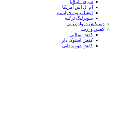
سری آ ایتالیا
ام ال اس آمریکا
لوشامپیونه فرانسه
سوپرلیگ ترکیه
دستکش دروازه بانی
کفش ورزشی
کفش سالنی
کفش استوک دار
کفش دوومیدانی