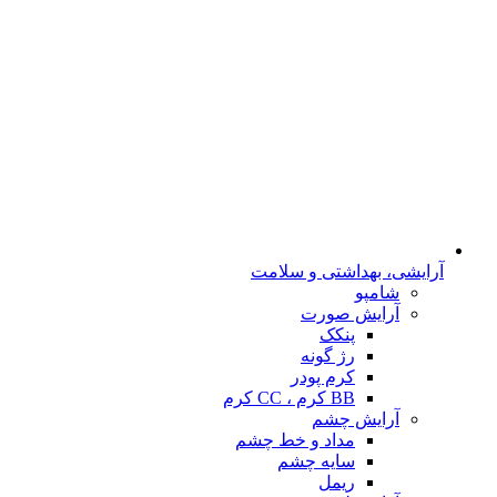
آرایشی، بهداشتی و سلامت
شامپو
آرایش صورت
پنکک
رژ گونه
کرم پودر
BB کرم ، CC کرم
آرایش چشم
مداد و خط چشم
سایه چشم
ریمل