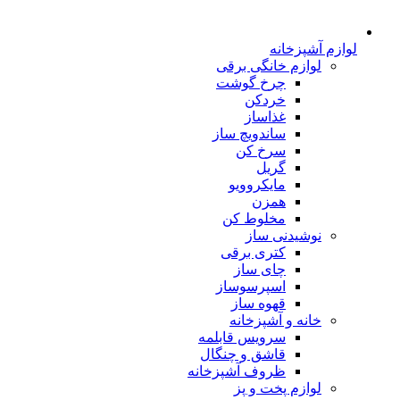
لوازم آشپزخانه
لوازم خانگی برقی
چرخ گوشت
خردکن
غذاساز
ساندویچ ساز
سرخ کن
گریل
مایکروویو
همزن
مخلوط کن
نوشیدنی ساز
کتری برقی
چای ساز
اسپرسوساز
قهوه ساز
خانه و آشپزخانه
سرویس قابلمه
قاشق و چنگال
ظروف آشپزخانه
لوازم پخت و پز