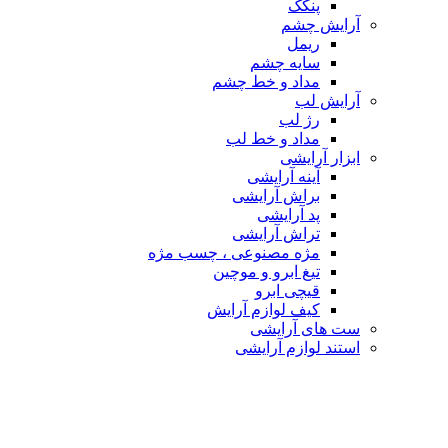
پنکک
آرایش چشم
ریمل
سایه چشم
مداد و خط چشم
آرایش لب
رژ لب
مداد و خط لب
ابزار آرایشی
آینه آرایشی
براش آرایشی
پد آرایشی
تراش آرایشی
مژه مصنوعی ، چسب مژه
تیغ ابرو و موچین
قیچی ابرو
کیف لوازم آرایش
ست های آرایشی
استند لوازم آرایشی