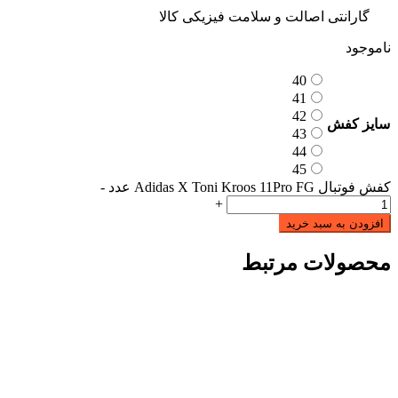
گارانتی اصالت و سلامت فیزیکی کالا
ناموجود
40
41
42
سایز کفش
43
44
45
کفش فوتبال Adidas X Toni Kroos 11Pro FG عدد
-
+
افزودن به سبد خرید
محصولات مرتبط