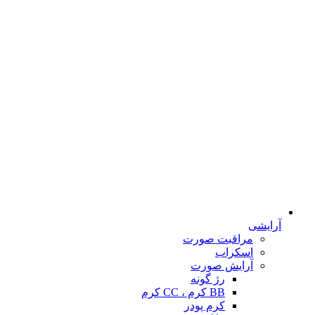
آرایشی
مراقبت صورت
اسکراب
آرایش صورت
رژ گونه
BB کرم ، CC کرم
کرم پودر