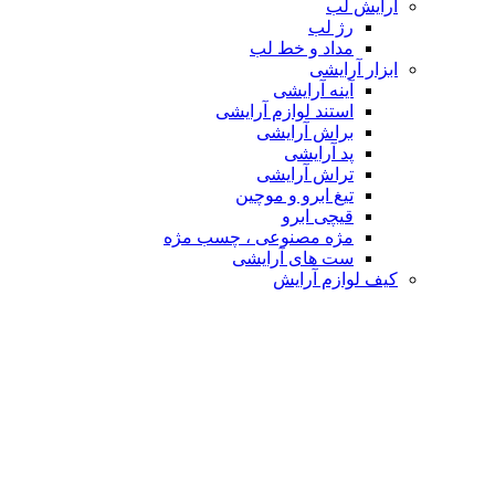
آرایش لب
رژ لب
مداد و خط لب
ابزار آرایشی
آینه آرایشی
استند لوازم آرایشی
براش آرایشی
پد آرایشی
تراش آرایشی
تیغ ابرو و موچین
قیچی ابرو
مژه مصنوعی ، چسب مژه
ست های آرایشی
کیف لوازم آرایش