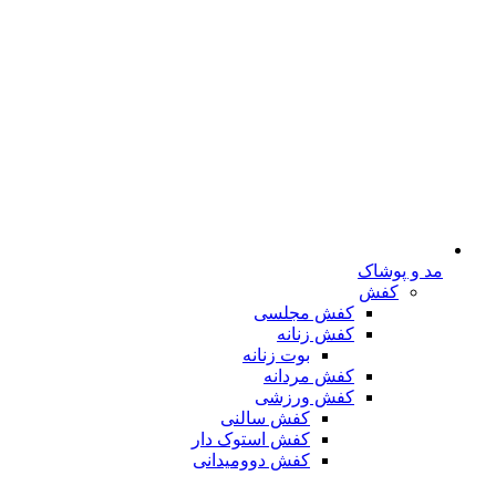
مد و پوشاک
کفش
کفش مجلسی
کفش زنانه
بوت زنانه
کفش مردانه
کفش ورزشی
کفش سالنی
کفش استوک دار
کفش دوومیدانی