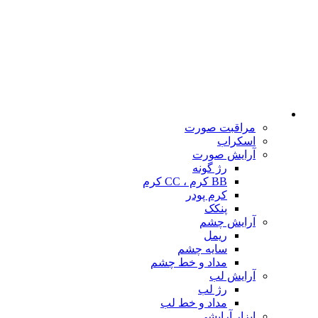
مراقبت صورت
اسکراب
آرایش صورت
رژ گونه
BB کرم ، CC کرم
کرم پودر
پنکک
آرایش چشم
ریمل
سایه چشم
مداد و خط چشم
آرایش لب
رژ لب
مداد و خط لب
ابزار آرایشی