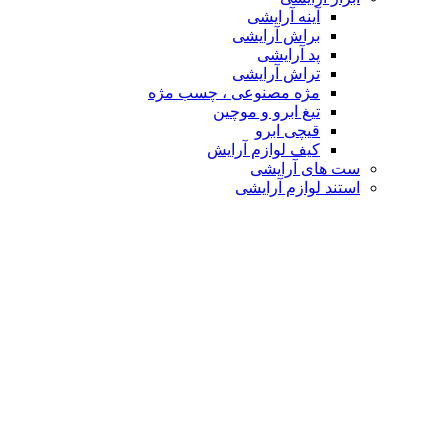
آینه آرایشی
براش آرایشی
پد آرایشی
تراش آرایشی
مژه مصنوعی ، چسب مژه
تیغ ابرو و موچین
قیچی ابرو
کیف لوازم آرایش
ست های آرایشی
استند لوازم آرایشی