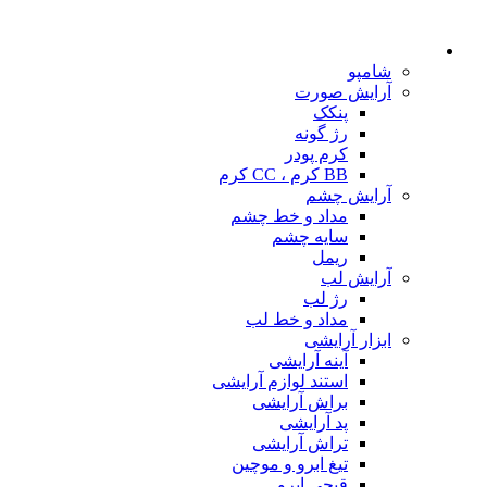
شامپو
آرایش صورت
پنکک
رژ گونه
کرم پودر
BB کرم ، CC کرم
آرایش چشم
مداد و خط چشم
سایه چشم
ریمل
آرایش لب
رژ لب
مداد و خط لب
ابزار آرایشی
آینه آرایشی
استند لوازم آرایشی
براش آرایشی
پد آرایشی
تراش آرایشی
تیغ ابرو و موچین
قیچی ابرو