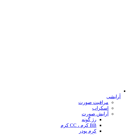
آرایشی
مراقبت صورت
اسکراب
آرایش صورت
رژ گونه
BB کرم ، CC کرم
کرم پودر