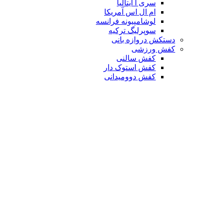
سری آ ایتالیا
ام ال اس آمریکا
لوشامپیونه فرانسه
سوپرلیگ ترکیه
دستکش دروازه بانی
کفش ورزشی
کفش سالنی
کفش استوک دار
کفش دوومیدانی