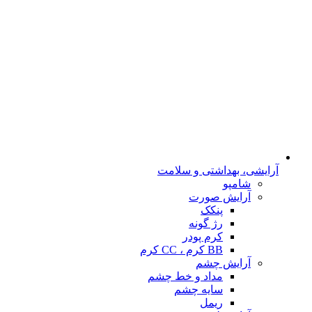
آرایشی، بهداشتی و سلامت
شامپو
آرایش صورت
پنکک
رژ گونه
کرم پودر
BB کرم ، CC کرم
آرایش چشم
مداد و خط چشم
سایه چشم
ریمل