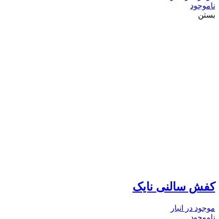
ناموجود
بستن
کفش سالنی نایک
موجود در انبار
ناموجود