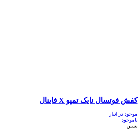
کفش فوتسال نایک تمپو X فاینال
موجود در انبار
ناموجود
بستن