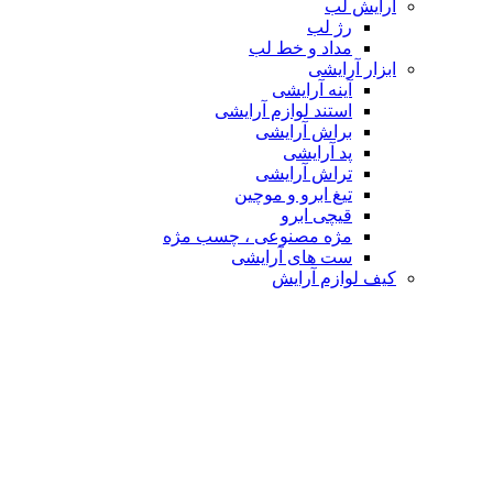
آرایش لب
رژ لب
مداد و خط لب
ابزار آرایشی
آینه آرایشی
استند لوازم آرایشی
براش آرایشی
پد آرایشی
تراش آرایشی
تیغ ابرو و موچین
قیچی ابرو
مژه مصنوعی ، چسب مژه
ست های آرایشی
کیف لوازم آرایش