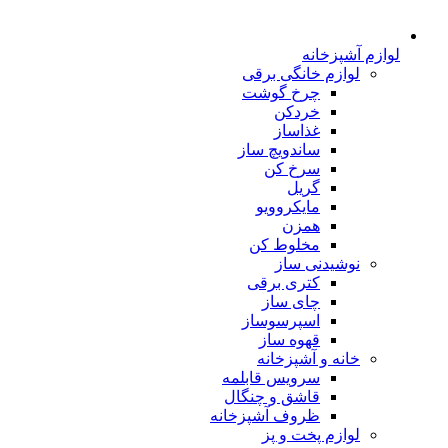
لوازم آشپزخانه
لوازم خانگی برقی
چرخ گوشت
خردکن
غذاساز
ساندویچ ساز
سرخ کن
گریل
مایکروویو
همزن
مخلوط کن
نوشیدنی ساز
کتری برقی
چای ساز
اسپرسوساز
قهوه ساز
خانه و آشپزخانه
سرویس قابلمه
قاشق و چنگال
ظروف آشپزخانه
لوازم پخت و پز