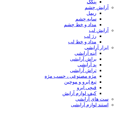
پنکک
آرایش چشم
ریمل
سایه چشم
مداد و خط چشم
آرایش لب
رژ لب
مداد و خط لب
ابزار آرایشی
آینه آرایشی
براش آرایشی
پد آرایشی
تراش آرایشی
مژه مصنوعی ، چسب مژه
تیغ ابرو و موچین
قیچی ابرو
کیف لوازم آرایش
ست های آرایشی
استند لوازم آرایشی