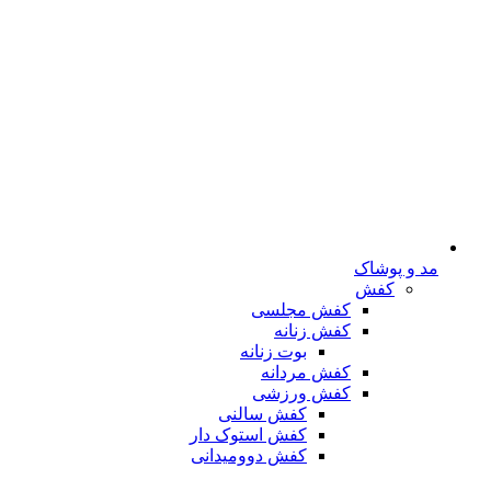
مد و پوشاک
کفش
کفش مجلسی
کفش زنانه
بوت زنانه
کفش مردانه
کفش ورزشی
کفش سالنی
کفش استوک دار
کفش دوومیدانی