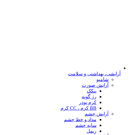
آرایشی، بهداشتی و سلامت
شامپو
آرایش صورت
پنکک
رژ گونه
کرم پودر
BB کرم ، CC کرم
آرایش چشم
مداد و خط چشم
سایه چشم
ریمل