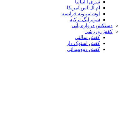
سری آ ایتالیا
ام ال اس آمریکا
لوشامپیونه فرانسه
سوپرلیگ ترکیه
دستکش دروازه بانی
کفش ورزشی
کفش سالنی
کفش استوک دار
کفش دوومیدانی