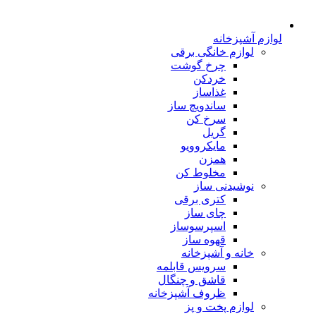
لوازم آشپزخانه
لوازم خانگی برقی
چرخ گوشت
خردکن
غذاساز
ساندویچ ساز
سرخ کن
گریل
مایکروویو
همزن
مخلوط کن
نوشیدنی ساز
کتری برقی
چای ساز
اسپرسوساز
قهوه ساز
خانه و آشپزخانه
سرویس قابلمه
قاشق و چنگال
ظروف آشپزخانه
لوازم پخت و پز