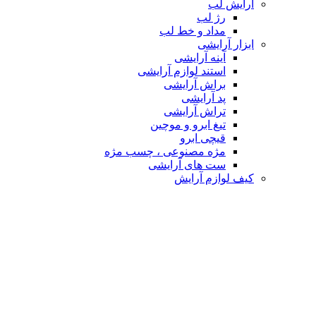
آرایش لب
رژ لب
مداد و خط لب
ابزار آرایشی
آینه آرایشی
استند لوازم آرایشی
براش آرایشی
پد آرایشی
تراش آرایشی
تیغ ابرو و موچین
قیچی ابرو
مژه مصنوعی ، چسب مژه
ست های آرایشی
کیف لوازم آرایش