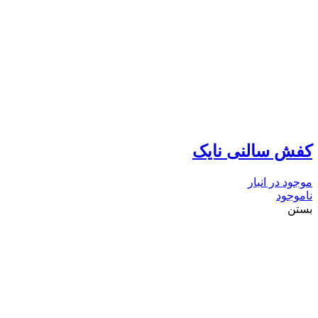
کفش سالنی نایک
موجود در انبار
ناموجود
بستن