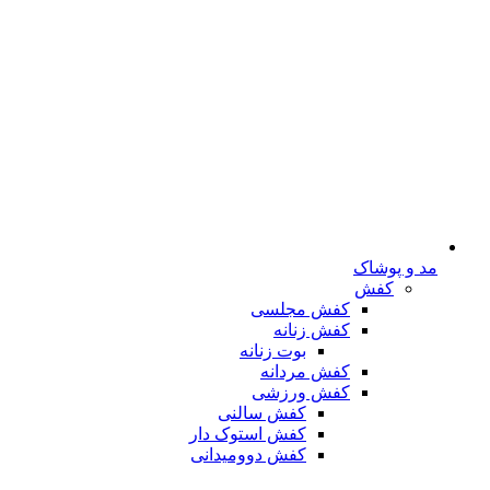
مد و پوشاک
کفش
کفش مجلسی
کفش زنانه
بوت زنانه
کفش مردانه
کفش ورزشی
کفش سالنی
کفش استوک دار
کفش دوومیدانی