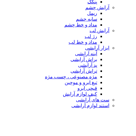
پنکک
آرایش چشم
ریمل
سایه چشم
مداد و خط چشم
آرایش لب
رژ لب
مداد و خط لب
ابزار آرایشی
آینه آرایشی
براش آرایشی
پد آرایشی
تراش آرایشی
مژه مصنوعی ، چسب مژه
تیغ ابرو و موچین
قیچی ابرو
کیف لوازم آرایش
ست های آرایشی
استند لوازم آرایشی