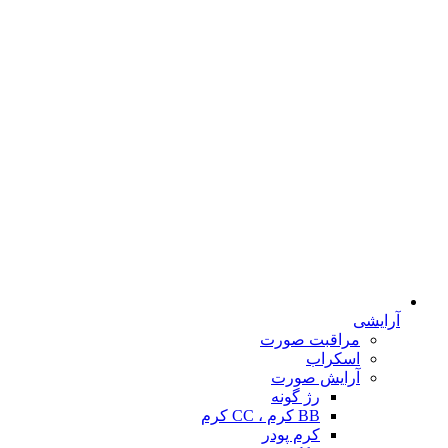
آرایشی
مراقبت صورت
اسکراب
آرایش صورت
رژ گونه
BB کرم ، CC کرم
کرم پودر