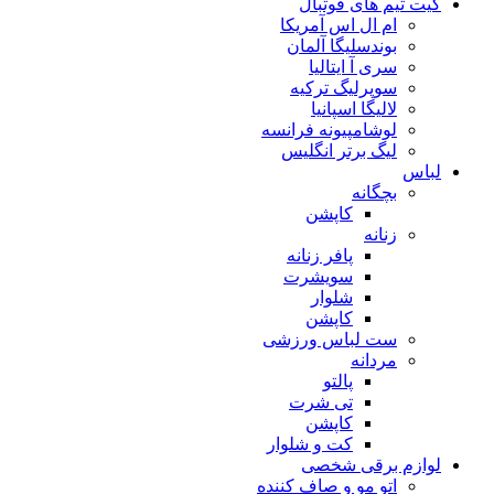
کیت تیم های فوتبال
ام ال اس آمریکا
بوندسلیگا آلمان
سری آ ایتالیا
سوپرلیگ ترکیه
لالیگا اسپانیا
لوشامپیونه فرانسه
لیگ برتر انگلیس
لباس
بچگانه
کاپشن
زنانه
پافر زنانه
سویشرت
شلوار
کاپشن
ست لباس ورزشی
مردانه
پالتو
تی شرت
کاپشن
کت و شلوار
لوازم برقی شخصی
اتو مو و صاف کننده