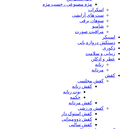
مژه مصنوعی ، چسب مژه
اسکراب
ست های آرایشی
سوهان برقی
شامپو
مراقبت صورت
اسپیکر
دستکش دروازه بانی
دکوری
زیبایی و سلامت
عطر و ادکلن
زنانه
مردانه
کفش
کفش مجلسی
کفش زنانه
بوت زنانه
چکمه
کفش مردانه
کفش ورزشی
کفش استوک دار
کفش دوومیدانی
کفش سالنی