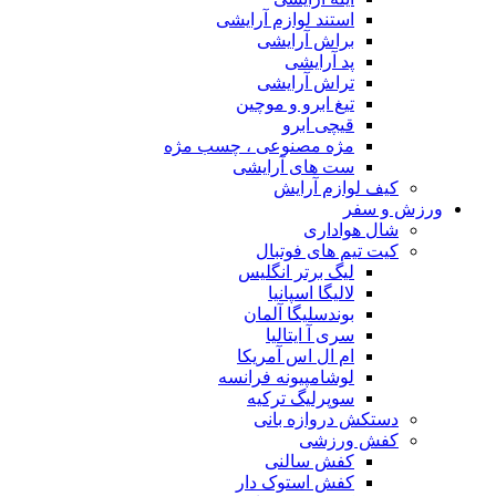
استند لوازم آرایشی
براش آرایشی
پد آرایشی
تراش آرایشی
تیغ ابرو و موچین
قیچی ابرو
مژه مصنوعی ، چسب مژه
ست های آرایشی
کیف لوازم آرایش
ورزش و سفر
شال هواداری
کیت تیم های فوتبال
لیگ برتر انگلیس
لالیگا اسپانیا
بوندسلیگا آلمان
سری آ ایتالیا
ام ال اس آمریکا
لوشامپیونه فرانسه
سوپرلیگ ترکیه
دستکش دروازه بانی
کفش ورزشی
کفش سالنی
کفش استوک دار