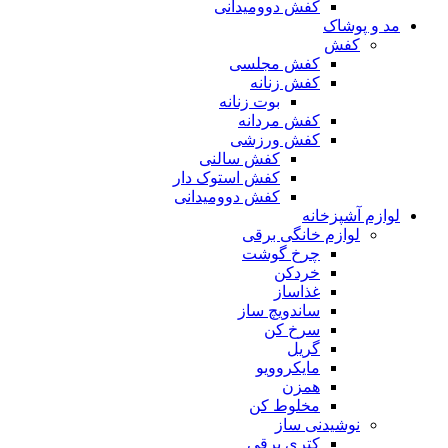
کفش دوومیدانی
مد و پوشاک
کفش
کفش مجلسی
کفش زنانه
بوت زنانه
کفش مردانه
کفش ورزشی
کفش سالنی
کفش استوک دار
کفش دوومیدانی
لوازم آشپزخانه
لوازم خانگی برقی
چرخ گوشت
خردکن
غذاساز
ساندویچ ساز
سرخ کن
گریل
مایکروویو
همزن
مخلوط کن
نوشیدنی ساز
کتری برقی