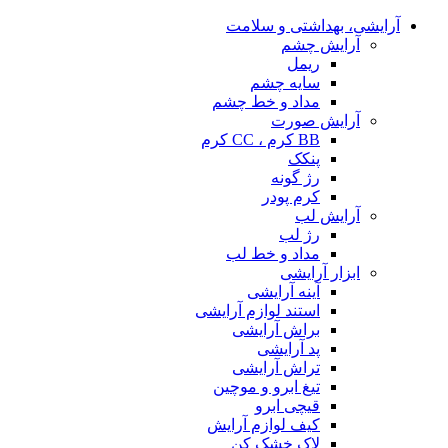
آرایشی، بهداشتی و سلامت
آرایش چشم
ریمل
سایه چشم
مداد و خط چشم
آرایش صورت
BB کرم ، CC کرم
پنکک
رژ گونه
کرم پودر
آرایش لب
رژ لب
مداد و خط لب
ابزار آرایشی
آینه آرایشی
استند لوازم آرایشی
براش آرایشی
پد آرایشی
تراش آرایشی
تیغ ابرو و موچین
قیچی ابرو
کیف لوازم آرایش
لاک خشک کن