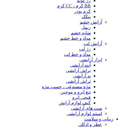
رژ گونه
BB کرم ، CC کرم
کرم پودر
پنکک
آرایش چشم
ریمل
سایه چشم
مداد و خط چشم
آرایش لب
رژ لب
مداد و خط لب
ابزار آرایشی
آینه آرایشی
براش آرایشی
پد آرایشی
تراش آرایشی
مژه مصنوعی ، چسب مژه
تیغ ابرو و موچین
قیچی ابرو
کیف لوازم آرایش
ست های آرایشی
استند لوازم آرایشی
زیبایی و سلامت
عطر و ادکلن