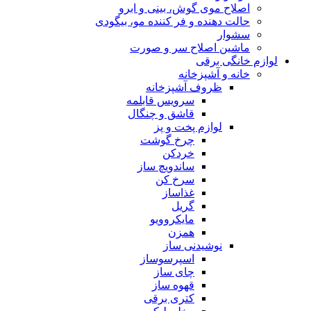
اصلاح موی گوش، بینی و ابرو
حالت دهنده و فر کننده مو، بیگودی
سشوار
ماشین اصلاح سر و صورت
لوازم خانگی برقی
خانه و آشپزخانه
ظروف آشپزخانه
سرویس قابلمه
قاشق و چنگال
لوازم پخت و پز
چرخ گوشت
خردکن
ساندویچ ساز
سرخ کن
غذاساز
گریل
مایکروویو
همزن
نوشیدنی ساز
اسپرسوساز
چای ساز
قهوه ساز
کتری برقی