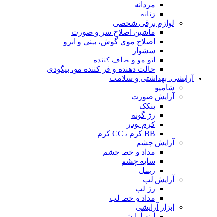
مردانه
زنانه
لوازم برقی شخصی
ماشین اصلاح سر و صورت
اصلاح موی گوش، بینی و ابرو
سشوار
اتو مو و صاف کننده
حالت دهنده و فر کننده مو، بیگودی
آرایشی، بهداشتی و سلامت
شامپو
آرایش صورت
پنکک
رژ گونه
کرم پودر
BB کرم ، CC کرم
آرایش چشم
مداد و خط چشم
سایه چشم
ریمل
آرایش لب
رژ لب
مداد و خط لب
ابزار آرایشی
آینه آرایشی