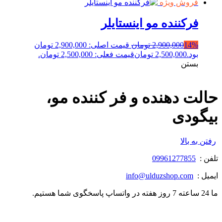
فروش ویژه
فرکننده مو اینستایلر
14%
2,900,000
تومان
قیمت اصلی: 2,900,000 تومان
بود.
2,500,000
تومان
قیمت فعلی: 2,500,000 تومان.
بستن
حالت دهنده و فر کننده مو،
بیگودی
رفتن به بالا
تلفن :
09961277855
ایمیل :
info@ulduzshop.com
ما 24 ساعته 7 روز هفته در واتساپ پاسخگوی شما هستیم.