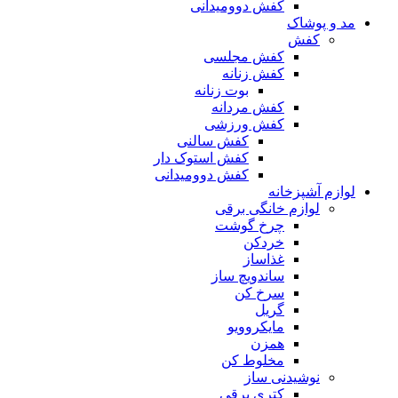
کفش دوومیدانی
مد و پوشاک
کفش
کفش مجلسی
کفش زنانه
بوت زنانه
کفش مردانه
کفش ورزشی
کفش سالنی
کفش استوک دار
کفش دوومیدانی
لوازم آشپزخانه
لوازم خانگی برقی
چرخ گوشت
خردکن
غذاساز
ساندویچ ساز
سرخ کن
گریل
مایکروویو
همزن
مخلوط کن
نوشیدنی ساز
کتری برقی