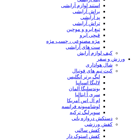
استند لوازم آرایشی
براش آرایشی
پد آرایشی
تراش آرایشی
تیغ ابرو و موچین
قیچی ابرو
مژه مصنوعی ، چسب مژه
ست های آرایشی
کیف لوازم آرایش
ورزش و سفر
شال هواداری
کیت تیم های فوتبال
لیگ برتر انگلیس
لالیگا اسپانیا
بوندسلیگا آلمان
سری آ ایتالیا
ام ال اس آمریکا
لوشامپیونه فرانسه
سوپرلیگ ترکیه
دستکش دروازه بانی
کفش ورزشی
کفش سالنی
کفش استوک دار