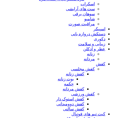
اسکراب
ست های آرایشی
سوهان برقی
شامپو
مراقبت صورت
اسپیکر
دستکش دروازه بانی
دکوری
زیبایی و سلامت
عطر و ادکلن
زنانه
مردانه
کفش
کفش مجلسی
کفش زنانه
بوت زنانه
چکمه
کفش مردانه
کفش ورزشی
کفش استوک دار
کفش دوومیدانی
کفش سالنی
کیت تیم های فوتبال