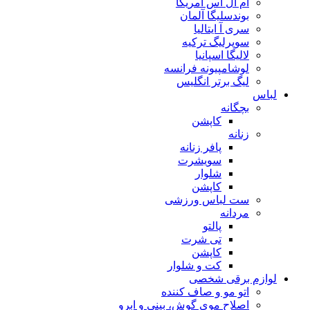
ام ال اس آمریکا
بوندسلیگا آلمان
سری آ ایتالیا
سوپرلیگ ترکیه
لالیگا اسپانیا
لوشامپیونه فرانسه
لیگ برتر انگلیس
لباس
بچگانه
کاپشن
زنانه
پافر زنانه
سویشرت
شلوار
کاپشن
ست لباس ورزشی
مردانه
پالتو
تی شرت
کاپشن
کت و شلوار
لوازم برقی شخصی
اتو مو و صاف کننده
اصلاح موی گوش، بینی و ابرو