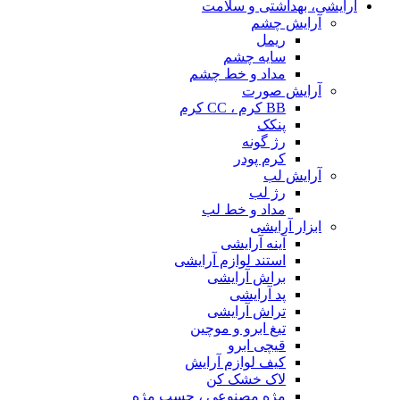
آرایشی، بهداشتی و سلامت
آرایش چشم
ریمل
سایه چشم
مداد و خط چشم
آرایش صورت
BB کرم ، CC کرم
پنکک
رژ گونه
کرم پودر
آرایش لب
رژ لب
مداد و خط لب
ابزار آرایشی
آینه آرایشی
استند لوازم آرایشی
براش آرایشی
پد آرایشی
تراش آرایشی
تیغ ابرو و موچین
قیچی ابرو
کیف لوازم آرایش
لاک خشک کن
مژه مصنوعی ، چسب مژه