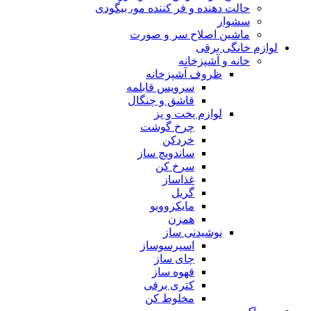
حالت دهنده و فر کننده مو، بیگودی
سشوار
ماشین اصلاح سر و صورت
لوازم خانگی برقی
خانه و آشپزخانه
ظروف آشپزخانه
سرویس قابلمه
قاشق و چنگال
لوازم پخت و پز
چرخ گوشت
خردکن
ساندویچ ساز
سرخ کن
غذاساز
گریل
مایکروویو
همزن
نوشیدنی ساز
اسپرسوساز
چای ساز
قهوه ساز
کتری برقی
مخلوط کن