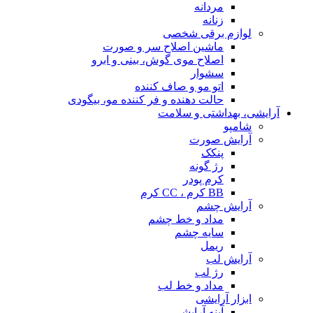
مردانه
زنانه
لوازم برقی شخصی
ماشین اصلاح سر و صورت
اصلاح موی گوش، بینی و ابرو
سشوار
اتو مو و صاف کننده
حالت دهنده و فر کننده مو، بیگودی
آرایشی، بهداشتی و سلامت
شامپو
آرایش صورت
پنکک
رژ گونه
کرم پودر
BB کرم ، CC کرم
آرایش چشم
مداد و خط چشم
سایه چشم
ریمل
آرایش لب
رژ لب
مداد و خط لب
ابزار آرایشی
آینه آرایشی