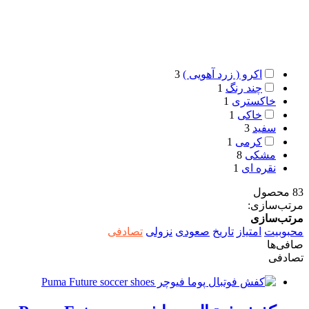
اکرو ( زرد آهویی )
3
چند رنگ
1
خاکستری
1
خاکی
1
سفید
3
کرمی
1
مشکی
8
نقره ای
1
83 محصول
مرتب‌سازی:
مرتب‌سازی
محبوبیت
امتیاز
تاریخ
صعودی
نزولی
تصادفی
صافی‌ها
تصادفی