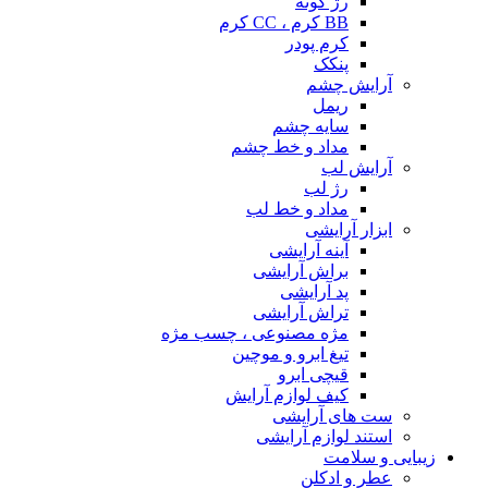
رژ گونه
BB کرم ، CC کرم
کرم پودر
پنکک
آرایش چشم
ریمل
سایه چشم
مداد و خط چشم
آرایش لب
رژ لب
مداد و خط لب
ابزار آرایشی
آینه آرایشی
براش آرایشی
پد آرایشی
تراش آرایشی
مژه مصنوعی ، چسب مژه
تیغ ابرو و موچین
قیچی ابرو
کیف لوازم آرایش
ست های آرایشی
استند لوازم آرایشی
زیبایی و سلامت
عطر و ادکلن