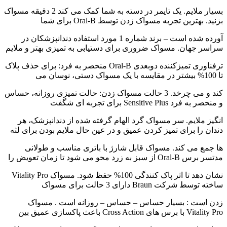
بسیار ملایم. یک تایمر در دسته به شما کمک می کند 2 دقیقه مسواک
بزنید. بهترین تجربه مسواک زدن توسط Oral-B برای شما
آورده شده است – برند شماره 1 مورد استفاده دندانپزشکان در
سراسر جهان. مسواک ضروری برای دستیابی به تمیزی بهتر و ملایم
ترفناوری تمیزکننده دوبعدی Oral-B منحصر به فرد: برای حذف پلاک
تا 100% بیشتر در مقایسه با یک مسواک دستی، نوسان می
کند و می چرخد. 3 حالت مسواک زدن: حالت تمیزی روزانه، حساس
و منحصر به فرد Sensitive Plus برای تجربه ای شگفت
انگیز ملایم. سر مسواک گرد الهام گرفته شده از دندانپزشک، هر
دندان را برای تمیز کردن عمیق و در عین حال ملایم بودن برای لثه
ها جمع می کند. مسواک قابل شارژ با باتری مناسب و طولانی
مدتسر برس Oral-B از سبز به زرد محو می شود تا زمان تعویض را
نشان دهد تا اثر پاک کنندگی 100% حفظ شود. مسواک Vitality Pro
ساخته توسط شرکت Braun دارای 3 حالت برای مسواک
زدن است : بسیار حساس – حساس – روزانه است . مسواک
Vitality Pro با برس های Cross Action باعث پاکسازی عمیق بین