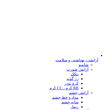
آرایشی، بهداشتی و سلامت
شامپو
آرایش صورت
پنکک
رژ گونه
کرم پودر
BB کرم ، CC کرم
آرایش چشم
مداد و خط چشم
سایه چشم
ریمل