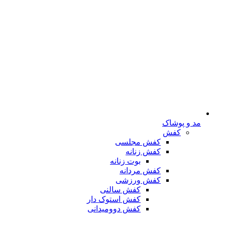
مد و پوشاک
کفش
کفش مجلسی
کفش زنانه
بوت زنانه
کفش مردانه
کفش ورزشی
کفش سالنی
کفش استوک دار
کفش دوومیدانی