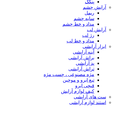
پنکک
آرایش چشم
ریمل
سایه چشم
مداد و خط چشم
آرایش لب
رژ لب
مداد و خط لب
ابزار آرایشی
آینه آرایشی
براش آرایشی
پد آرایشی
تراش آرایشی
مژه مصنوعی ، چسب مژه
تیغ ابرو و موچین
قیچی ابرو
کیف لوازم آرایش
ست های آرایشی
استند لوازم آرایشی