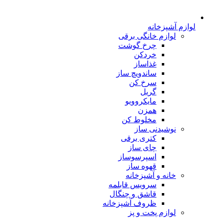
لوازم آشپزخانه
لوازم خانگی برقی
چرخ گوشت
خردکن
غذاساز
ساندویچ ساز
سرخ کن
گریل
مایکروویو
همزن
مخلوط کن
نوشیدنی ساز
کتری برقی
چای ساز
اسپرسوساز
قهوه ساز
خانه و آشپزخانه
سرویس قابلمه
قاشق و چنگال
ظروف آشپزخانه
لوازم پخت و پز