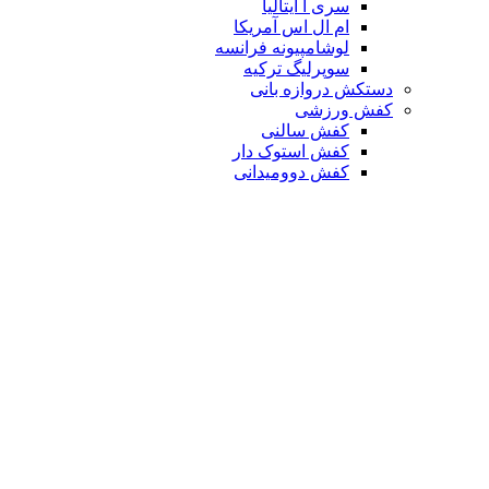
سری آ ایتالیا
ام ال اس آمریکا
لوشامپیونه فرانسه
سوپرلیگ ترکیه
دستکش دروازه بانی
کفش ورزشی
کفش سالنی
کفش استوک دار
کفش دوومیدانی