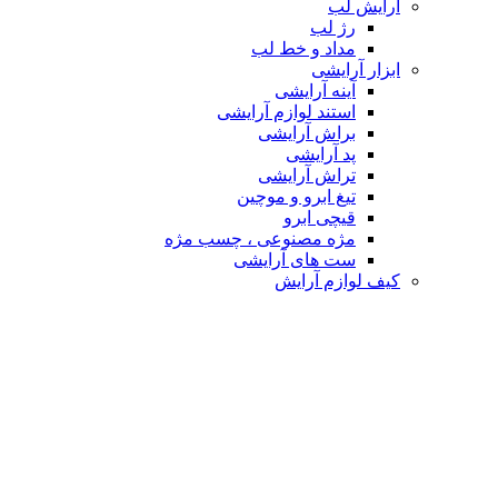
آرایش لب
رژ لب
مداد و خط لب
ابزار آرایشی
آینه آرایشی
استند لوازم آرایشی
براش آرایشی
پد آرایشی
تراش آرایشی
تیغ ابرو و موچین
قیچی ابرو
مژه مصنوعی ، چسب مژه
ست های آرایشی
کیف لوازم آرایش