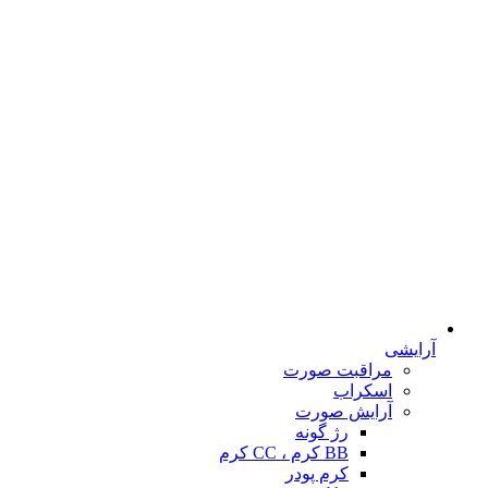
آرایشی
مراقبت صورت
اسکراب
آرایش صورت
رژ گونه
BB کرم ، CC کرم
کرم پودر