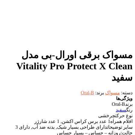
مسواک برقی اورال-بی مدل
Vitality Pro Protect X Clean
سفید
دسته:
مسواک
برند:
Oral-B
ویژگی‌ها
برند
Oral-B
رنگ
سفید
نوع حرکت
چرخشی
اقلام همراه
1 عدد برس کراس اکشن, 1 عدد شارژر
سایر توضیحات
دارای طراحی بسیار شیک, بدنه ضد آب, دارای 3
حالت:روزانه – حساس – بسیار حساس