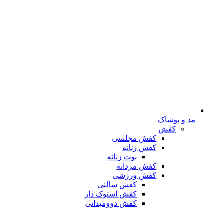
مد و پوشاک
کفش
کفش مجلسی
کفش زنانه
بوت زنانه
کفش مردانه
کفش ورزشی
کفش سالنی
کفش استوک دار
کفش دوومیدانی