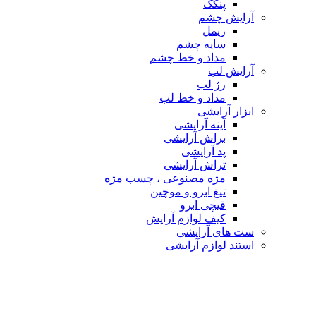
پنکک
آرایش چشم
ریمل
سایه چشم
مداد و خط چشم
آرایش لب
رژ لب
مداد و خط لب
ابزار آرایشی
آینه آرایشی
براش آرایشی
پد آرایشی
تراش آرایشی
مژه مصنوعی ، چسب مژه
تیغ ابرو و موچین
قیچی ابرو
کیف لوازم آرایش
ست های آرایشی
استند لوازم آرایشی