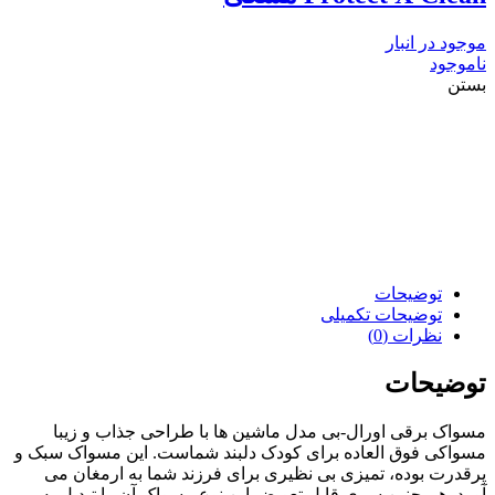
موجود در انبار
ناموجود
بستن
توضیحات
توضیحات تکمیلی
نظرات (0)
توضیحات
مسواک برقی اورال-بی مدل ماشین ها با طراحی جذاب و زیبا
مسواکی فوق العاده برای کودک دلبند شماست. این مسواک سبک و
پرقدرت بوده، تمیزی بی نظیری برای فرزند شما به ارمغان می
آورد. هم چنین سری قابل تعویض این نوع مسواک آن را تبدیل به