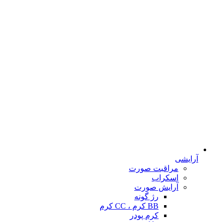
آرایشی
مراقبت صورت
اسکراب
آرایش صورت
رژ گونه
BB کرم ، CC کرم
کرم پودر