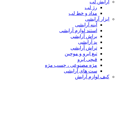
آرایش لب
رژ لب
مداد و خط لب
ابزار آرایشی
آینه آرایشی
استند لوازم آرایشی
براش آرایشی
پد آرایشی
تراش آرایشی
تیغ ابرو و موچین
قیچی ابرو
مژه مصنوعی ، چسب مژه
ست های آرایشی
کیف لوازم آرایش