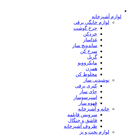
لوازم آشپزخانه
لوازم خانگی برقی
چرخ گوشت
خردکن
غذاساز
ساندویچ ساز
سرخ کن
گریل
مایکروویو
همزن
مخلوط کن
نوشیدنی ساز
کتری برقی
چای ساز
اسپرسوساز
قهوه ساز
خانه و آشپزخانه
سرویس قابلمه
قاشق و چنگال
ظروف آشپزخانه
لوازم پخت و پز