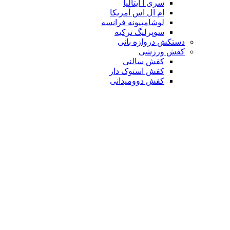
سری آ ایتالیا
ام ال اس آمریکا
لوشامپیونه فرانسه
سوپرلیگ ترکیه
دستکش دروازه بانی
کفش ورزشی
کفش سالنی
کفش استوک دار
کفش دوومیدانی