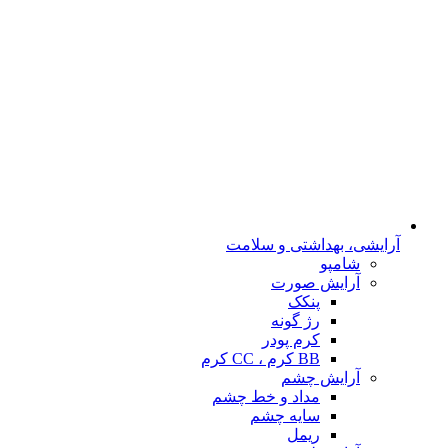
آرایشی، بهداشتی و سلامت
شامپو
آرایش صورت
پنکک
رژ گونه
کرم پودر
BB کرم ، CC کرم
آرایش چشم
مداد و خط چشم
سایه چشم
ریمل