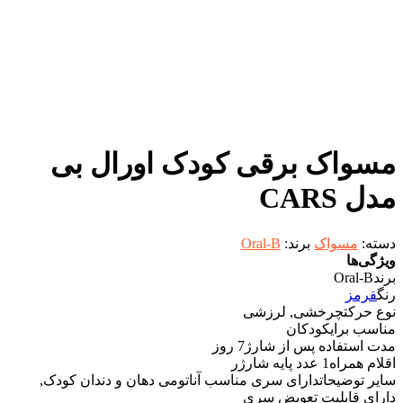
مسواک برقی کودک اورال بی
مدل CARS
دسته:
مسواک
برند:
Oral-B
ویژگی‌ها
برند
Oral-B
رنگ
قرمز
نوع حرکت
چرخشی, لرزشی
مناسب برای
کودکان
مدت استفاده پس از شارژ
7 روز
اقلام همراه
1 عدد پایه شارژر
سایر توضیحات
دارای سری مناسب آناتومی دهان و دندان کودک,
دارای قابلیت تعویض سری