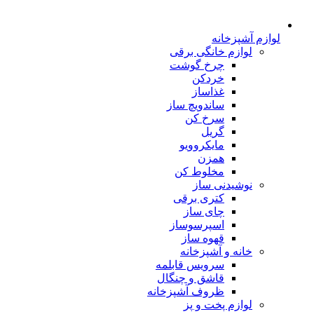
لوازم آشپزخانه
لوازم خانگی برقی
چرخ گوشت
خردکن
غذاساز
ساندویچ ساز
سرخ کن
گریل
مایکروویو
همزن
مخلوط کن
نوشیدنی ساز
کتری برقی
چای ساز
اسپرسوساز
قهوه ساز
خانه و آشپزخانه
سرویس قابلمه
قاشق و چنگال
ظروف آشپزخانه
لوازم پخت و پز