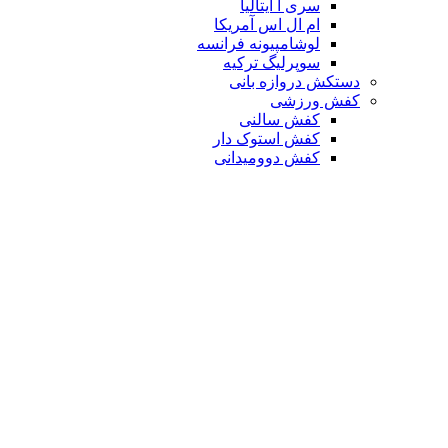
سری آ ایتالیا
ام ال اس آمریکا
لوشامپیونه فرانسه
سوپرلیگ ترکیه
دستکش دروازه بانی
کفش ورزشی
کفش سالنی
کفش استوک دار
کفش دوومیدانی