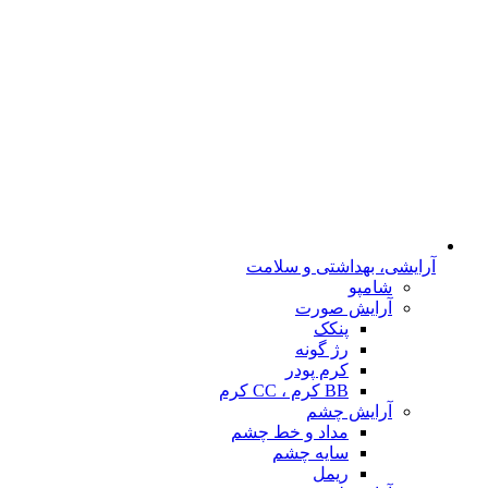
آرایشی، بهداشتی و سلامت
شامپو
آرایش صورت
پنکک
رژ گونه
کرم پودر
BB کرم ، CC کرم
آرایش چشم
مداد و خط چشم
سایه چشم
ریمل