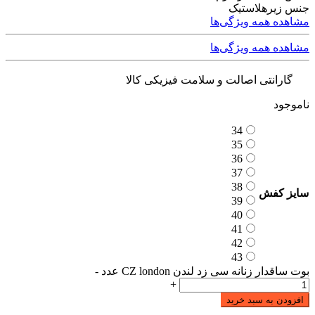
جنس زیره
لاستیک
مشاهده همه ویژگی‌ها
مشاهده همه ویژگی‌ها
گارانتی اصالت و سلامت فیزیکی کالا
ناموجود
34
35
36
37
38
سایز کفش
39
40
41
42
43
بوت ساقدار زنانه سی زد لندن CZ london عدد
-
+
افزودن به سبد خرید