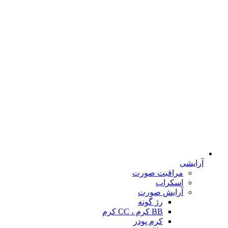
آرایشی
مراقبت صورت
اسکراب
آرایش صورت
رژ گونه
BB کرم ، CC کرم
کرم پودر