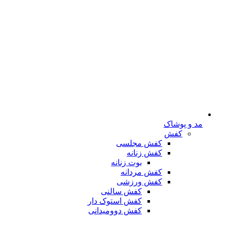
مد و پوشاک
کفش
کفش مجلسی
کفش زنانه
بوت زنانه
کفش مردانه
کفش ورزشی
کفش سالنی
کفش استوک دار
کفش دوومیدانی