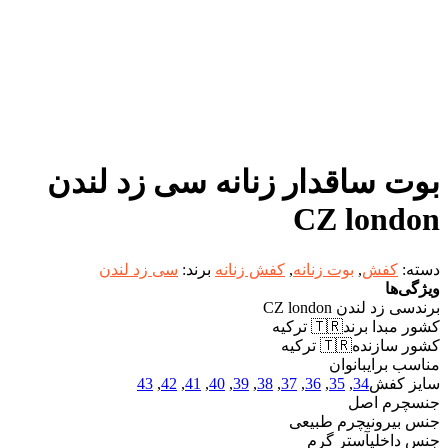
بوت ساقدار زنانه سی زد لندن
CZ london
دسته:
کفش
,
بوت زنانه
,
کفش زنانه
برند:
سی زد لندن
ویژگی‌ها
برند
سی زد لندن CZ london
کشور مبدا برند
🇹🇷 ترکیه
کشور سازنده
🇹🇷 ترکیه
مناسب برای
بانوان
سایز کفش
34
,
35
,
36
,
37
,
38
,
39
,
40
,
41
,
42
,
43
جنس
چرم اصل
جنس بیرونی
چرم طبیعی
جنس داخلی
آستر گرم