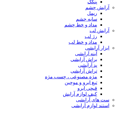
پنکک
آرایش چشم
ریمل
سایه چشم
مداد و خط چشم
آرایش لب
رژ لب
مداد و خط لب
ابزار آرایشی
آینه آرایشی
براش آرایشی
پد آرایشی
تراش آرایشی
مژه مصنوعی ، چسب مژه
تیغ ابرو و موچین
قیچی ابرو
کیف لوازم آرایش
ست های آرایشی
استند لوازم آرایشی